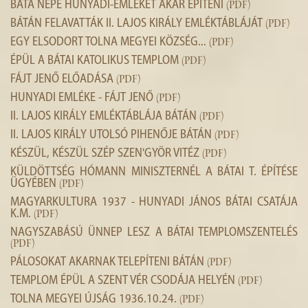
BÁTA NÉPE HUNYADI-EMLÉKET AKAR ÉPÍTENI
(PDF)
BÁTÁN FELAVATTÁK II. LAJOS KIRÁLY EMLÉKTÁBLÁJÁT
(PDF)
EGY ELSODORT TOLNA MEGYEI KÖZSÉG...
(PDF)
ÉPÜL A BÁTAI KATOLIKUS TEMPLOM
(PDF)
FÁJT JENŐ ELŐADÁSA
(PDF)
HUNYADI EMLÉKE - FÁJT JENŐ
(PDF)
II. LAJOS KIRÁLY EMLÉKTÁBLÁJA BÁTÁN
(PDF)
II. LAJOS KIRÁLY UTOLSÓ PIHENŐJE BÁTÁN
(PDF)
KÉSZÜL, KÉSZÜL SZÉP SZEN'GYÖR VITÉZ
(PDF)
KÜLDÖTTSÉG HÓMANN MINISZTERNÉL A BÁTAI T. ÉPÍTÉSE
ÜGYÉBEN
(PDF)
MAGYARKULTURA 1937 - HUNYADI JÁNOS BÁTAI CSATÁJA
K.M.
(PDF)
NAGYSZABÁSÚ ÜNNEP LESZ A BÁTAI TEMPLOMSZENTELÉS
(PDF)
PÁLOSOKAT AKARNAK TELEPÍTENI BÁTÁN
(PDF)
TEMPLOM ÉPÜL A SZENT VÉR CSODÁJA HELYÉN
(PDF)
TOLNA MEGYEI ÚJSÁG 1936.10.24.
(PDF)