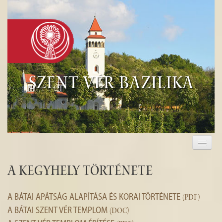
Szent Vér Bazilika
KEZDŐLAP
KEGYHELY
A kegyhely története
EUCHARISZTIA
A BÁTAI APÁTSÁG ALAPÍTÁSA ÉS KORAI TÖRTÉNETE
(PDF)
TURISZTIKA
A BÁTAI SZENT VÉR TEMPLOM
(DOC)