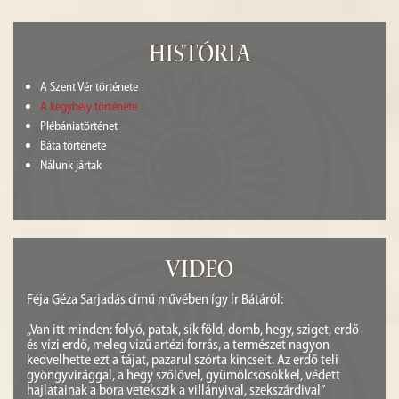
História
A Szent Vér története
A kegyhely története
Plébániatörténet
Báta története
Nálunk jártak
Video
Féja Géza Sarjadás című művében így ír Bátáról:
„Van itt minden: folyó, patak, sík föld, domb, hegy, sziget, erdő
és vízi erdő, meleg vizű artézi forrás, a természet nagyon
kedvelhette ezt a tájat, pazarul szórta kincseit. Az erdő teli
gyöngyvirággal, a hegy szőlővel, gyümölcsösökkel, védett
hajlatainak a bora vetekszik a villányival, szekszárdival”