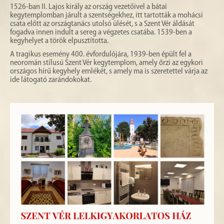
1526-ban II. Lajos király az ország vezetőivel a bátai
kegytemplomban járult a szentségekhez, itt tartották a mohácsi
csata előtt az országtanács utolsó ülését, s a Szent Vér áldását
fogadva innen indult a sereg a végzetes csatába. 1539-ben a
kegyhelyet a török elpusztította.
A tragikus esemény 400. évfordulójára, 1939-ben épült fel a
neoromán stílusú Szent Vér kegytemplom, amely őrzi az egykori
országos hírű kegyhely emlékét, s amely ma is szeretettel várja az
ide látogató zarándokokat.