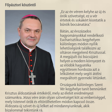
HISTÓRIA
Főpásztori köszöntő
„Ez az én vérem kelyhe az új és
GALÉRIA
örök szövetségé, ez a vér
értetek és sokakért kiontatik a
4
bűnök bocsánatára.”
Bátán, az évszázados
hagyományokkal rendelkező
Eucharisztikus kegyhelyen
különleges módon nyílik
lehetőségünk találkozni az
oltáron megjelenő Krisztussal.
A megújult ősi búcsújáró
helyen a modern környezet és
az elődök hagyatéka
együttesen hordozza azt a
lelkületet mely segíti átélni
megváltott gyermeki létünket.
Országunk különleges Szent
Vér kegyhelye tanít bennünket
Krisztus áldozatának értékéről, mely az életet eredményezi
számunkra. Jézus vére árán olyan szövetséget köt az emberiséggel,
mely Istennel örök és eltörölhetetlen módon kapcsol össze.
Áldozata új szívet és új lelket ad mindannyiunknak, akik
bizalommal tekintünk rá.