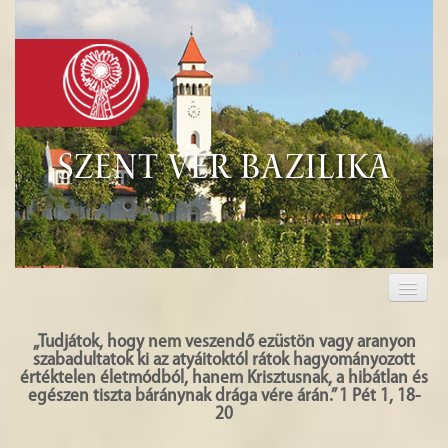
Szent Vér Bazilika
KEZDŐLAP
KEGYHELY
„Tudjátok, hogy nem veszendő ezüstön vagy aranyon
szabadultatok ki az atyáitoktól rátok hagyományozott
EUCHARISZTIA
értéktelen életmódból, hanem Krisztusnak, a hibátlan és
egészen tiszta báránynak drága vére árán.” 1 Pét 1, 18-
20
TURISZTIKA