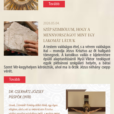
Tovább
2026.05.04.
SZÉP SZIMBÓLUM, HOGY A
MENNYORSZÁGOT MINT EGY
LAKOMÁT LÁTJUK
A testem valóságos étel, s a vérem valóságos
ital – mondja Jézus Krisztus az őt hallgató
tömegnek. A katolikus vallás e kijelentésre
épülő alaptanításáról Nyúl Viktor teológust
egyik plébánosi szolgálati helyén, a bátai
Szent Vér-kegyhelyen kérdeztük, ahol ma is őrzik Jézus néhány csepp
vérét.
Tovább