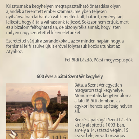
Krisztusnak a kegyhelyen megtapasztalható önátadása olyan
ajándék a teremtett ember számára, melyben teljesen
nyilvánvalóan láthatóvá válik, mellénk áll, bátorít, reményt ad,
lelkesít, hogy általa válhassunk teljessé. Sokszor nem értjük, mert
ez a bizalom felfoghatatlan, de bizonyítéka annak, hogy Isten
milyen nagy szeretettel kíséri életünket.
Szeretettel várjuk a zarándokokat, az év minden napján hogy, a
forrásnál felfrissülve újult erővel folytassuk közös utunkat az
Atyához.
Felföldi László, Pécsi megyéspüspök
600 éves a bátai Szent Vér kegyhely
Báta, a Szent Vér egyetlen
magyarországi kegyhelye.
Monumentális kegytemploma
a falu fölötti dombon, az
egykori bencés apátság helyén
áll.
Bencés apátságát Szent László
király alapította 1093-ban,
amely a 14. század végén, 15.
század elején vált országos