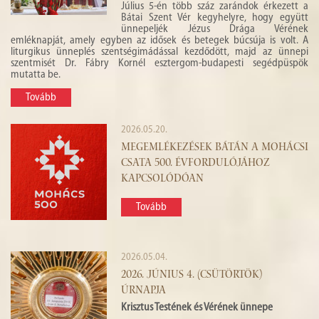
Július 5-én több száz zarándok érkezett a
Bátai Szent Vér kegyhelyre, hogy együtt
ünnepeljék Jézus Drága Vérének
emléknapját, amely egyben az idősek és betegek búcsúja is volt. A
liturgikus ünneplés szentségimádással kezdődött, majd az ünnepi
szentmisét Dr. Fábry Kornél esztergom-budapesti segédpüspök
mutatta be.
Tovább
2026.05.20.
MEGEMLÉKEZÉSEK BÁTÁN A MOHÁCSI
CSATA 500. ÉVFORDULÓJÁHOZ
KAPCSOLÓDÓAN
Tovább
2026.05.04.
2026. JÚNIUS 4. (CSÜTÖRTÖK)
ÚRNAPJA
Krisztus Testének és Vérének ünnepe