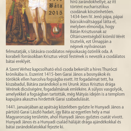
hírű zarándokhellyé, az itt
történt eucharisztikus
csodának köszönhetően.
1434-ben IV. Jenő pápa, pápai
búcsúkiváltsággal látta el,
melyben elmondja, hogy
Bátán Krisztusnak az
Oltáriszentségből kiömlő Vérét
tisztelik, ezt Úrnapján a
népnek nyilvánosan
felmutatják, s látására csodálatos népsokaság özönlik oda. A
korabeli forrásokban Krisztus vérző Testének is nevezik a csodálatos
bátai ereklyét.
A Szent Vérhez kapcsolható első csoda bekerült a híres Thuróczi
krónikába is. Eszerint 1415-ben Garai János a bosnyákok és
törökök ellen harcolva fogságba esett. Itt fogadalmat tett, ha
kiszabadul, Bátára zarándokol a mi Urunk Jézus Krisztus drága
Vérének dicsőségére, fogadalmának emlékére. A súlyos vasgolyók,
amelyekkel a fogságban tartották, még Mátyás idején is a templom
kapujára akasztva hirdették Garai szabadulását.
1441. januárjában az apátság közelében győzte le Hunyadi János a
pártütő Garai László hadait, így Báta az egyetlen hely a mai
Magyarország területén, ahol Hunyadi János győztes csatát vívott.
Hunyadi János és a Hunyadi család háláját drága ajándékokkal és
bátai zarándoklatokkal fejezte ki.