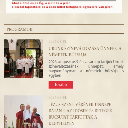
PROGRAMOK
2026.07.19.
URUNK SZÍNEVÁLTOZÁSA ÜNNEPE, A
NÉMETEK BÚCSÚJA
2026. augusztus 9-én vasárnap tartjuk Urunk
színeváltozásának ünnepét, amely
hagyományosan a németek búcsúja is
egyben.
Tovább
2026.07.14.
JÉZUS SZENT VÉRÉNEK ÜNNEPE
BÁTÁN – AZ IDŐSEK ÉS BETEGEK
BÚCSÚJÁT TARTOTTÁK A
KEGYHELYEN