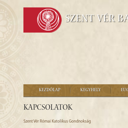
Szent Vér B
KEZDŐLAP
KEGYHELY
EU
Kapcsolatok
Szent Vér Római Katolikus Gondnokság