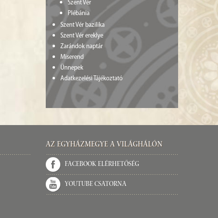
Szent Vér
Plébánia
Szent Vér bazilika
Szent Vér ereklye
Zarándok naptár
Miserend
Ünnepek
Adatkezelési Tájékoztató
Az Egyházmegye a világhálón
Facebook elérhetőség
Youtube csatorna