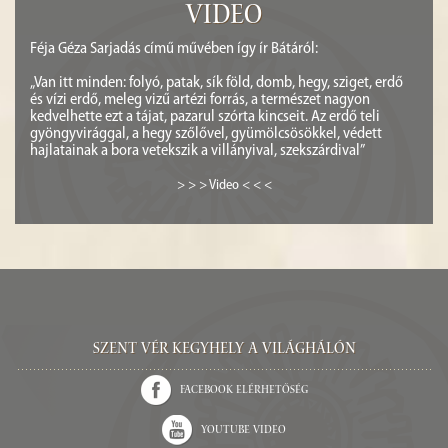
Video
Féja Géza Sarjadás című művében így ír Bátáról:
„Van itt minden: folyó, patak, sík föld, domb, hegy, sziget, erdő
és vízi erdő, meleg vizű artézi forrás, a természet nagyon
kedvelhette ezt a tájat, pazarul szórta kincseit. Az erdő teli
gyöngyvirággal, a hegy szőlővel, gyümölcsösökkel, védett
hajlatainak a bora vetekszik a villányival, szekszárdival”
> > > Video < < <
Szent Vér kegyhely a világhálón
Facebook elérhetőség
Youtube video