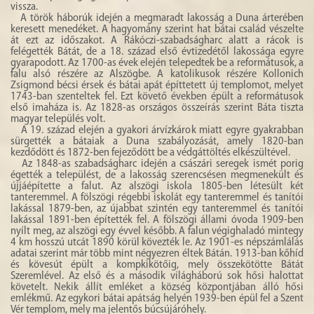
vissza.
A török háborúk idején a megmaradt lakosság a Duna árterében
keresett menedéket. A hagyomány szerint hat bátai család vészelte
át ezt az időszakot. A Rákóczi-szabadságharc alatt a rácok is
felégették Bátát, de a 18. század első évtizedétől lakossága egyre
gyarapodott. Az 1700-as évek elején telepedtek be a reformátusok, a
falu alsó részére az Alszögbe. A katolikusok részére Kollonich
Zsigmond bécsi érsek és bátai apát építtetett új templomot, melyet
1743-ban szenteltek fel. Ezt követő években épült a reformátusok
első imaháza is. Az 1828-as országos összeírás szerint Báta tiszta
magyar település volt.
A 19. század elején a gyakori árvízkárok miatt egyre gyakrabban
sürgették a bátaiak a Duna szabályozását, amely 1820-ban
kezdődött és 1872-ben fejeződött be a védgáttöltés elkészültével.
Az 1848-as szabadságharc idején a császári seregek ismét porig
égették a települést, de a lakosság szerencsésen megmenekült és
újjáépítette a falut. Az alszögi iskola 1805-ben létesült két
tanteremmel. A fölszögi régebbi iskolát egy tanteremmel és tanítói
lakással 1879-ben, az újabbat szintén egy tanteremmel és tanítói
lakással 1891-ben építették fel. A fölszögi állami óvoda 1909-ben
nyílt meg, az alszögi egy évvel később. A falun végighaladó mintegy
4 km hosszú utcát 1890 körül kövezték le. Az 1901-es népszámlálás
adatai szerint már több mint négyezren éltek Bátán. 1913-ban kőhíd
és kövesút épült a kompkikötőig, mely összekötötte Bátát
Szeremlével. Az első és a második világháború sok hősi halottat
követelt. Nekik állít emléket a község központjában álló hősi
emlékmű. Az egykori bátai apátság helyén 1939-ben épül fel a Szent
Vér templom, mely ma jelentős búcsújáróhely.