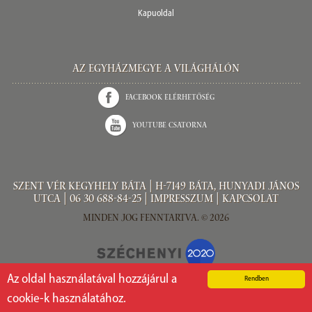
Kapuoldal
Az Egyházmegye a világhálón
Facebook elérhetőség
Youtube csatorna
Szent Vér kegyhely Báta | H-7149 Báta, Hunyadi János
utca |
06 30 688-84-25
|
Impresszum
|
Kapcsolat
Minden jog fenntartva. © 2026
Az oldal használatával hozzájárul a
Rendben
cookie-k használatához.