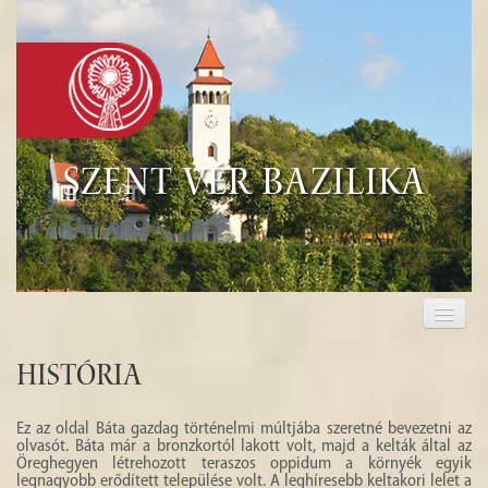
Szent Vér Bazilika
KEZDŐLAP
KEGYHELY
História
EUCHARISZTIA
Ez az oldal Báta gazdag történelmi múltjába szeretné bevezetni az
olvasót. Báta már a bronzkortól lakott volt, majd a kelták által az
TURISZTIKA
Öreghegyen létrehozott teraszos oppidum a környék egyik
legnagyobb erődített települése volt. A leghíresebb keltakori lelet a