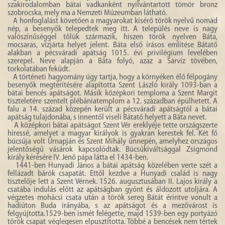
szakirodalomban bátai vadkanként nyilvántartott tömör bronz
HISTÓRIA
szobrocska, mely ma a Nemzeti Múzeumban látható.
A honfoglalást követően a magyarokat kísérő török nyelvű nomád
GALÉRIA
nép, a besenyők telepedtek meg itt. A település neve is nagy
valószínűséggel tőlük származik, hiszen török nyelven Báta,
mocsaras, vízjárta helyet jelent. Báta első írásos említése Bátatő
4
alakban a pécsváradi apátság 1015. évi privilégium levelében
szerepel. Neve alapján a Báta folyó, azaz a Sárvíz tövében,
torkolatában feküdt.
A történeti hagyomány úgy tartja, hogy a környéken élő félpogány
besenyők megtérítésére alapította Szent László király 1093-ban a
bátai bencés apátságot. Másik középkori temploma a Szent Margit
tiszteletére szentelt plébániatemplom a 12. században épülhetett. A
falu a 14. század közepén került a pécsváradi apátságtól a bátai
apátság tulajdonába, s innentől viseli Bátatő helyett a Báta nevet.
A középkori bátai apátságot Szent Vér ereklyéje tette országszerte
híressé, amelyet a magyar királyok is gyakran kerestek fel. Két fő
búcsúja volt Úrnapján és Szent Mihály ünnepén, amelyhez országos
jelentőségű vásárok kapcsolódtak. Búcsúkiváltsággal Zsigmond
király kérésére IV. Jenő pápa látta el 1434-ben.
1441-ben Hunyadi János a bátai apátság közelében verte szét a
fellázadt bárók csapatát. Ettől kezdve a Hunyadi család is nagy
tisztelője lett a Szent Vérnek. 1526. augusztusában II. Lajos király a
csatába indulás előtt az apátságban gyónt és áldozott utoljára. A
végzetes mohácsi csata után a török sereg Bátát érintve vonult a
hadiúton Buda irányába, s az apátságot és a mezővárost is
felgyújtotta.1529-ben ismét felégette, majd 1539-ben egy portyázó
török csapat véglegesen elpusztította. Többé a bencések nem tértek