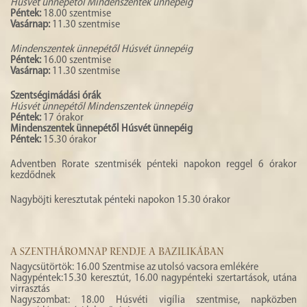
Húsvét ünnepétől Mindenszentek ünnepéig
HISTÓRIA
Péntek:
18.00 szentmise
Vasárnap:
11.30 szentmise
GALÉRIA
Mindenszentek ünnepétől Húsvét ünnepéig
Péntek:
16.00 szentmise
4
Vasárnap:
11.30 szentmise
Szentségimádási órák
Húsvét ünnepétől Mindenszentek ünnepéig
Péntek:
17 órakor
Mindenszentek ünnepétől Húsvét ünnepéig
Péntek:
15.30 órakor
Adventben Rorate szentmisék pénteki napokon reggel 6 órakor
kezdődnek
Nagyböjti keresztutak pénteki napokon 15.30 órakor
A SZENTHÁROMNAP RENDJE A BAZILIKÁBAN
Nagycsütörtök: 16.00 Szentmise az utolsó vacsora emlékére
Nagypéntek:15.30 keresztút, 16.00 nagypénteki szertartások, utána
virrasztás
Nagyszombat: 18.00 Húsvéti vigília szentmise, napközben