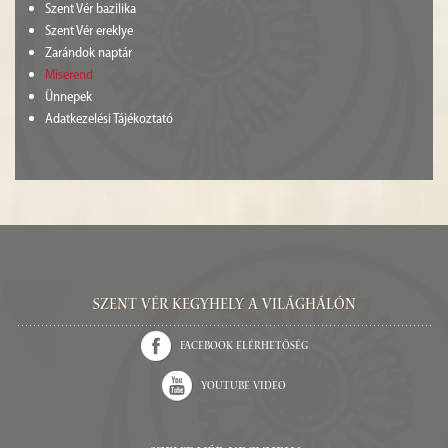
Szent Vér bazilika
Szent Vér ereklye
Zarándok naptár
Miserend
Ünnepek
Adatkezelési Tájékoztató
Szent Vér kegyhely a világhálón
Facebook elérhetőség
Youtube video