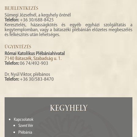
BEJELENTKEZÉS
Sümegi Józsefnél, a kegyhely őrénél
Telefon:
+36 30/688-8425
Keresztelés, házasságkötés és egyéb egyházi szolgáltatás a
kegytemplomban, vagy a bátaszéki plébánián előzetes megbeszélés
és felkészítés után lehetséges.
ÜGYINTÉZÉS
Római Katolikus Plébániahivatal
7140 Bátaszék, Szabadság u. 1.
Telefon:
06 74/492-903
Dr. Nyúl Viktor, plébános
Telefon:
+36 30/583-8470
Kegyhely
Kapcsolatok
Szent Vér
Plébánia