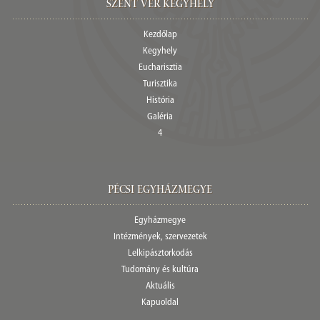
Szent Vér Kegyhely
Kezdőlap
Kegyhely
Eucharisztia
Turisztika
História
Galéria
4
Pécsi egyházmegye
Egyházmegye
Intézmények, szervezetek
Lelkipásztorkodás
Tudomány és kultúra
Aktuális
Kapuoldal