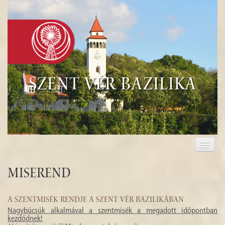
Szent Vér Bazilika
KEZDŐLAP
KEGYHELY
Miserend
EUCHARISZTIA
A SZENTMISÉK RENDJE A SZENT VÉR BAZILIKÁBAN
TURISZTIKA
Nagybúcsúk alkalmával a szentmisék a megadott időpontban
kezdődnek!