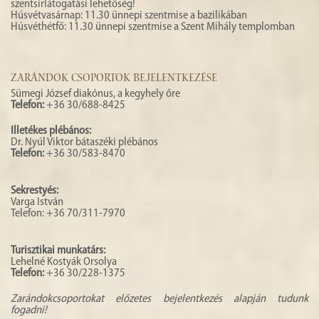
szentsírlátogatási lehetőség!
Húsvétvasárnap: 11.30 ünnepi szentmise a bazilikában
Húsvéthétfő: 11.30 ünnepi szentmise a Szent Mihály templomban
ZARÁNDOK CSOPORTOK BEJELENTKEZÉSE
Sümegi József diakónus, a kegyhely őre
Telefon:
+36 30/688-8425
Illetékes plébános:
Dr. Nyúl Viktor bátaszéki plébános
Telefon:
+36 30/583-8470
Sekrestyés:
Varga István
Telefon: +36 70/311-7970
Turisztikai munkatárs:
Lehelné Kostyák Orsolya
Telefon:
+36 30/228-1375
Zarándokcsoportokat előzetes bejelentkezés alapján tudunk
fogadni!