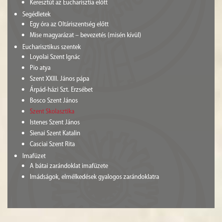
Keresztút az Eucharisztia előtt
Segédletek
Egy óra az Oltáriszentség előtt
Mise magyarázat – bevezetés (misén kívül)
Eucharisztikus szentek
Loyolai Szent Ignác
Pio atya
Szent XXIII. János pápa
Árpád-házi Szt. Erzsébet
Bosco Szent János
Szent Skolasztika
Istenes Szent János
Sienai Szent Katalin
Casciai Szent Rita
Imafüzet
A bátai zarándoklat imafüzete
Imádságok, elmélkedések gyalogos zarándoklatra