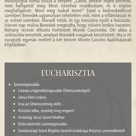
mosolyogva vonta vissza a helyére: ,,Látod, amikor téged kértelek,
nem hallgattál meg. Most Istenhez imádkoztam, és ő rögtön
meghallgatott. Most meg tudod tenni!” Ezzel a kedveskedéssel
szemben Benedek ugyanolyan tehetetlen volt, mint a villámlással és
az esővel szemben. Maradt tehát, és így hosszúra nyúlt a búcsúzás.
Három nap múlva Benedek megtudta, hogy nővére örökre hazatért.
Néhány testvér elhozta holttestét Monte Cassinóba. Ott abba a
sziklasírba temették, amelyet Benedek magának készíttetett. Ma is itt
nyugszik egymás mellett a két testvér Monte Cassino bazilikájának
kriptájában.
Eucharisztia
Szentségimádás
Litánia a legméltóságosabb Oltáriszentségről
Jézus Vére Litánia
Ima az Oltáriszentség előtt...
Krisztus lelke, szentelj meg engem!
Imádság Jézus Szent Véréhez
Elsőcsütörtöki szentségimádás
Svédországi Szent Brigitta tizenöt imádsága Krisztus szenvedéséről