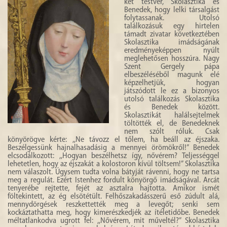
két testvér, Skolasztika és
HISTÓRIA
Benedek, hogy lelki társalgást
folytassanak. Utolsó
találkozásuk egy hirtelen
GALÉRIA
támadt zivatar következtében
Skolasztika imádságának
4
eredményeképpen nyúlt
meglehetősen hosszúra. Nagy
Szent Gergely pápa
elbeszéléséből magunk elé
képzelhetjük, hogyan
játszódott le ez a bizonyos
utolsó találkozás Skolasztika
és Benedek között.
Skolasztikát halálsejtelmek
töltötték el, de Benedeknek
nem szólt róluk. Csak
könyörögve kérte: ,,Ne távozz el tőlem, ha beáll az éjszaka.
Beszélgessünk hajnalhasadásig a mennyei örömökről!” Benedek
elcsodálkozott: ,,Hogyan beszélhetsz így, nővérem? Teljességgel
lehetetlen, hogy az éjszakát a kolostoron kívül töltsem!” Skolasztika
nem válaszolt. Úgysem tudta volna bátyját rávenni, hogy ne tartsa
meg a regulát. Ezért Istenhez fordult könyörgő imádságával. Arcát
tenyerébe rejtette, fejét az asztalra hajtotta. Amikor ismét
föltekintett, az ég elsötétült. Felhőszakadásszerű eső zúdult alá,
mennydörgések reszkettették meg a levegőt; senki sem
kockáztathatta meg, hogy kimerészkedjék az ítéletidőbe. Benedek
méltatlankodva ugrott fel: ,,Nővérem, mit műveltél?” Skolasztika