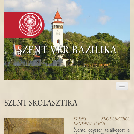
Szent Vér Bazilika
KEZDŐLAP
KEGYHELY
Szent Skolasztika
EUCHARISZTIA
SZENT SKOLASZTIKA
LEGENDÁJÁBÓL
TURISZTIKA
Évente egyszer találkozott a