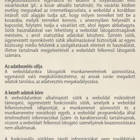
megkülönböztetni egymástól és kezelni a folyamatban lévő
vásárlásokat (pl.: a kosár aktuális tartalmát). Ha vásárlás közben
esetleg megszakad az internetkapcsolata, a weboldal a korábban
letárolt süti alapján tudja azt, hogy milyen terméket tett be a
kosarába, melyik terméket kereste, s amennyiben helyreállt a
kapcsolat, folytatni tudja a vásárlást ott, ahol éppen abbahagyta.
Sütik használatával van lehetőség a weboldal látogatottságának
mérésére, s arról statisztikai adatokat készíteni. Szintén sütik,
úgynevezett nyomkövető sütik alkalmazásával biztosítják az egyes
közösségi média felületek a szolgáltatásaik elérését és használatát,
illetve tartalmaik megjelenítését a weboldalt felkereső látogatók
számára.
Az adatkezelés célja
A weboldalunkra látogatók munkameneteinek azonosítása,
egymástól való megkülönböztetése, az annak során megadott
adatok tárolása, az adatvesztés megakadályozása.
A kezelt adatok köre
A weboldalunkon alkalmazott sütik a weboldal működését
támogató, úgynevezett funkcionális sütik, amelyek a weboldal
felkeresésének időpontját, a munkamenet azonosítót és a
munkamenetre vonatkozó egyéb, a weboldal programkódja által
értelmezhető információkat (szám- és karaktersorok) tartalmaznak,
viszont a weboldalt felkereső látogató személyének beazonosítására
nem alkalmasak.
A funkcionális sütikben tárolt információkat nem továbbítjuk