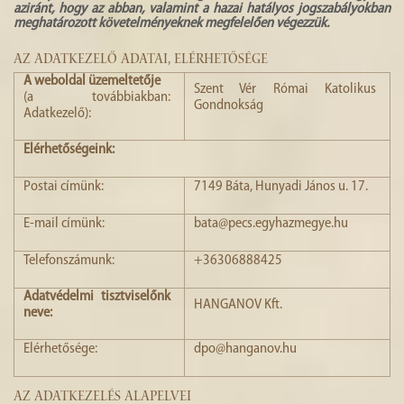
aziránt, hogy az abban, valamint a hazai hatályos jogszabályokban
HISTÓRIA
meghatározott követelményeknek megfelelően végezzük.
GALÉRIA
AZ ADATKEZELŐ ADATAI, ELÉRHETŐSÉGE
A weboldal üzemeltetője
4
Szent Vér Római Katolikus
(a továbbiakban:
Gondnokság
Adatkezelő):
Elérhetőségeink:
Postai címünk:
7149 Báta, Hunyadi János u. 17.
E-mail címünk:
bata@pecs.egyhazmegye.hu
Telefonszámunk:
+36306888425
Adatvédelmi tisztviselőnk
HANGANOV Kft.
neve:
Elérhetősége:
dpo@hanganov.hu
AZ ADATKEZELÉS ALAPELVEI