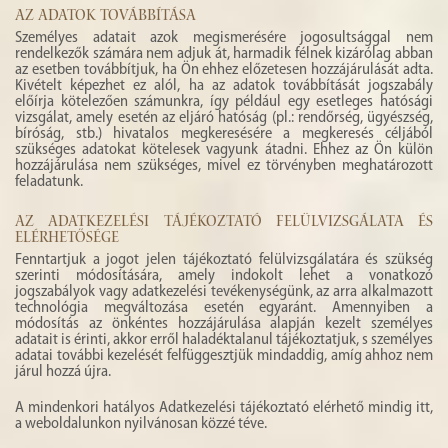
AZ ADATOK TOVÁBBÍTÁSA
Személyes adatait azok megismerésére jogosultsággal nem
rendelkezők számára nem adjuk át, harmadik félnek kizárólag abban
az esetben továbbítjuk, ha Ön ehhez előzetesen hozzájárulását adta.
Kivételt képezhet ez alól, ha az adatok továbbítását jogszabály
előírja kötelezően számunkra, így például egy esetleges hatósági
vizsgálat, amely esetén az eljáró hatóság (pl.: rendőrség, ügyészség,
bíróság, stb.) hivatalos megkeresésére a megkeresés céljából
szükséges adatokat kötelesek vagyunk átadni. Ehhez az Ön külön
hozzájárulása nem szükséges, mivel ez törvényben meghatározott
feladatunk.
AZ ADATKEZELÉSI TÁJÉKOZTATÓ FELÜLVIZSGÁLATA ÉS
ELÉRHETŐSÉGE
Fenntartjuk a jogot jelen tájékoztató felülvizsgálatára és szükség
szerinti módosítására, amely indokolt lehet a vonatkozó
jogszabályok vagy adatkezelési tevékenységünk, az arra alkalmazott
technológia megváltozása esetén egyaránt. Amennyiben a
módosítás az önkéntes hozzájárulása alapján kezelt személyes
adatait is érinti, akkor erről haladéktalanul tájékoztatjuk, s személyes
adatai további kezelését felfüggesztjük mindaddig, amíg ahhoz nem
járul hozzá újra.
A mindenkori hatályos Adatkezelési tájékoztató elérhető mindig itt,
a weboldalunkon nyilvánosan közzé téve.