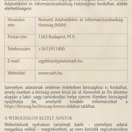
Adatvédelmi és Információszabadság Hatósághoz
fordulhat, alábbi
elérhetőségein:
Hivatalos
Nemzeti Adatvédelmi és Információszabadság
név:
Hatóság (NAIH)
Postai cím:
1363 Budapest, Pf. 9.
Telefonszám:
+3613911400
E-mail:
ugyfelszolgalat@naih.hu
Weboldal:
www.naih.hu
Személyes adatainak védelme érdekében bírósághoz is fordulhat,
amely esetben a bíróság soron kívül jár el. Keresetét az Ön döntése
alapján a lakó- vagy tartózkodási helye szerint illetékes bíróságnál
nyújthatja be, amelyről további információkat a
https://birosag.hu/birosag-kereso
oldalon találhat.
A WEBOLDALON KEZELT ADATOK
Weboldalunk nyilvános tartalmát bárki – személyes adatai
megadása nélkül – megtekintheti, az nem kötődik regisztrációhoz