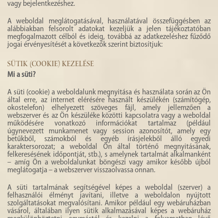
vagy bejelentkezéshez.
A weboldal meglátogatásával, használatával összefüggésben az
alábbiakban felsorolt adatokat kezeljük a jelen tájékoztatóban
megfogalmazott célból és ideig, továbbá az adatkezeléshez fűződő
jogai érvényesítését a következők szerint biztosítjuk:
SÜTIK (COOKIE) KEZELÉSE
Mi a süti?
A süti (cookie) a weboldalunk megnyitása és használata során az Ön
által erre, az internet elérésére használt készülékén (számítógép,
okostelefon) elhelyezett szöveges fájl, amely jellemzően a
webszerver és az Ön készüléke közötti kapcsolatra vagy a weboldal
működésére vonatkozó információkat tartalmaz (például
úgynevezett munkamenet vagy session azonosítót, amely egy
betűkből, számokból és egyéb írásjelekből álló egyedi
karaktersorozat; a weboldal Ön által történő megnyitásának,
felkeresésének időpontját, stb.), s amelynek tartalmát alkalmanként
– amíg Ön a weboldalunkat böngészi vagy amikor később újból
meglátogatja – a webszerver visszaolvassa onnan.
A süti tartalmának segítségével képes a weboldal (szerver) a
felhasználói élményt javítani, illetve a weboldalon nyújtott
szolgáltatásokat megvalósítani. Amikor például egy webáruházban
vásárol, általában ilyen sütik alkalmazásával képes a webáruház