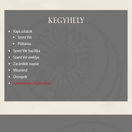
Kegyhely
Kapcsolatok
Szent Vér
Plébánia
Szent Vér bazilika
Szent Vér ereklye
Zarándok naptár
Miserend
Ünnepek
Adatkezelési Tájékoztató