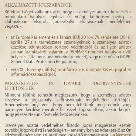
ALKALMAZOTT JOGSZABÁLYOK
Kötelezettséget vállalunk arra, hogy a személyes adatok kezelését a
mindenkori hatályos egyházi és világi, különösen pedig az
alábbiakban felsorolt jogszabályi előírásoknak megfelelően
végezzük:
az Európai Parlament és a Tanács (EU) 2016/679 rendelete (2016.
április 27.) a természetes személyeknek a személyes adatok
kezelése tekintetében történő védelméről és az ilyen adatok
szabad áramlásáról, valamint a 95/46/EK rendelet hatályon kívül
helyezés
(általános adatvédelmi rendelet), vagy más néven GDPR:
General Data Protection Regulation;
évi CXII. törvény (Infotv.) az információs önrendelkezési jogról és
információszabadságról
.
PANASZKEZELÉS ÉS TOVÁBBI JOGÉRVÉNYESÍTÉSI
LEHETŐSÉGEK
Mindent tőlünk telhetőt megteszünk, hogy a személyes adatok
kezelése a jogszabályi előírásoknak megfelelően történjék.
Amennyiben úgy érzi, hogy nem feleltünk meg ennek vagy
bármilyen kérdése merülne fel ezzel kapcsolatban, akkor kérjük,
hogy jelezze Nekünk fenti elérhetőségeinken.
Személyes adatai védelméhez fűződő jogai megsértése esetén
további jogorvoslati lehetőségért – amennyiben az Adatkezelő az Ön
jelzése ellenére sem szünteti meg jogsértő magatartását – a
Nemzeti