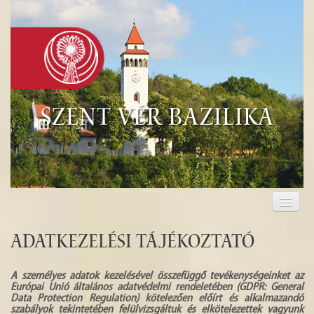
Szent Vér Bazilika
KEZDŐLAP
KEGYHELY
Adatkezelési Tájékoztató
EUCHARISZTIA
A személyes adatok kezelésével összefüggő tevékenységeinket az
Európai Unió általános adatvédelmi rendeletében (GDPR: General
TURISZTIKA
Data Protection Regulation) kötelezően előírt és alkalmazandó
szabályok tekintetében felülvizsgáltuk és elkötelezettek vagyunk