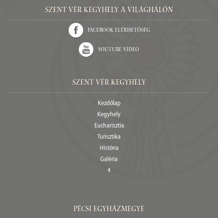
Szent Vér kegyhely a világhálón
Facebook elérhetőség
Youtube video
Szent Vér Kegyhely
Kezdőlap
Kegyhely
Eucharisztia
Turisztika
História
Galéria
4
Pécsi egyházmegye