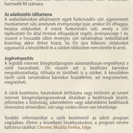
harmadik fél számára.
Az adatkezelés időtartama
A weboldalunkon alkalmazott egyik funkcionális süti, úgynevezett
munkamenet süti, amelynek érvényessége lejár, amikor Ön elhagyja,
bezárja oldalunkat. A másik funkcionális süti, amely a süti
tájékoztató Ön által történő elfogadását rögzíti, érvényessége 1 év,
viszont e hosszabb időre érvényes süti tartalmához weboldalunk
kizárólag akkor férhet hozzá, ha Ön újra felkeresi oldalunkat
ugyanarról a készülékről és a sütiket időközben nem törölte le arról.
Jogérvényesítés
A legtöbb internet böngészőprogram automatikusan engedélyezi a
sütik használatát. Ön viszont ezt a beállítást bármikor
megváltoztathatja, tilthatja és törölheti is a sütiket. A készülékén
tárolt sütik tartalmához bármikor hozzáférhet, azt megismerheti,
megnézheti.
A sütik kezelésére, használatuk letiltására vagy törlésére az ismert
internet böngészőprogramoknak általában a beállításaik között,
jellemzően a biztonság, adatvédelem vagy adatvédelmi beállítások
elnevezésű almenüben, süti vagy cookie néven van lehetősége.
További információkat a sütik kezeléséről az adott program
súgójában, illetve a következő hivatkozásokon, a program nevére
kattintva találhat:
Chrome
,
Mozilla Firefox
,
Edge
.