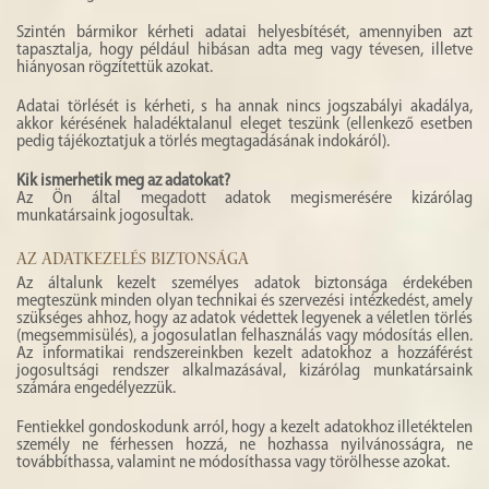
Szintén bármikor kérheti adatai helyesbítését, amennyiben azt
tapasztalja, hogy például hibásan adta meg vagy tévesen, illetve
hiányosan rögzítettük azokat.
Adatai törlését is kérheti, s ha annak nincs jogszabályi akadálya,
akkor kérésének haladéktalanul eleget teszünk (ellenkező esetben
pedig tájékoztatjuk a törlés megtagadásának indokáról).
Kik ismerhetik meg az adatokat?
Az Ön által megadott adatok megismerésére kizárólag
munkatársaink jogosultak.
AZ ADATKEZELÉS BIZTONSÁGA
Az általunk kezelt személyes adatok biztonsága érdekében
megteszünk minden olyan technikai és szervezési intézkedést, amely
szükséges ahhoz, hogy az adatok védettek legyenek a véletlen törlés
(megsemmisülés), a jogosulatlan felhasználás vagy módosítás ellen.
Az informatikai rendszereinkben kezelt adatokhoz a hozzáférést
jogosultsági rendszer alkalmazásával, kizárólag munkatársaink
számára engedélyezzük.
Fentiekkel gondoskodunk arról, hogy a kezelt adatokhoz illetéktelen
személy ne férhessen hozzá, ne hozhassa nyilvánosságra, ne
továbbíthassa, valamint ne módosíthassa vagy törölhesse azokat.