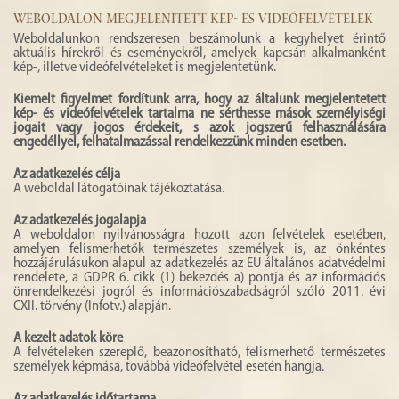
WEBOLDALON MEGJELENÍTETT KÉP- ÉS VIDEÓFELVÉTELEK
Weboldalunkon rendszeresen beszámolunk a kegyhelyet érintő
aktuális hírekről és eseményekről, amelyek kapcsán alkalmanként
kép-, illetve videófelvételeket is megjelentetünk.
Kiemelt figyelmet fordítunk arra, hogy az általunk megjelentetett
kép- és videófelvételek tartalma ne sérthesse mások személyiségi
jogait vagy jogos érdekeit, s azok jogszerű felhasználására
engedéllyel, felhatalmazással rendelkezzünk minden esetben.
Az adatkezelés célja
A weboldal látogatóinak tájékoztatása.
Az adatkezelés jogalapja
A weboldalon nyilvánosságra hozott azon felvételek esetében,
amelyen felismerhetők természetes személyek is, az önkéntes
hozzájárulásukon alapul az adatkezelés az EU általános adatvédelmi
rendelete, a GDPR 6. cikk (1) bekezdés a) pontja és az információs
önrendelkezési jogról és információszabadságról szóló 2011. évi
CXII. törvény (Infotv.) alapján.
A kezelt adatok köre
A felvételeken szereplő, beazonosítható, felismerhető természetes
személyek képmása, továbbá videófelvétel esetén hangja.