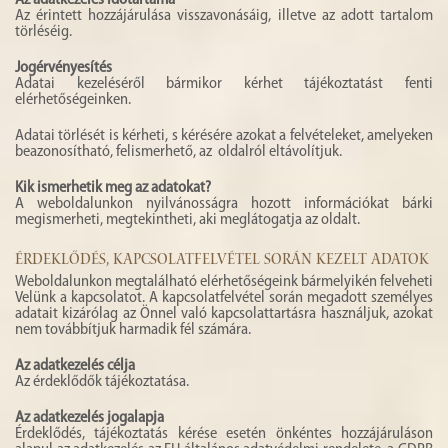
Az adatkezelés időtartama
Az érintett hozzájárulása visszavonásáig, illetve az adott tartalom
törléséig.
Jogérvényesítés
Adatai kezeléséről bármikor kérhet tájékoztatást fenti
elérhetőségeinken.
Adatai törlését is kérheti, s kérésére azokat a felvételeket, amelyeken
beazonosítható, felismerhető, az oldalról eltávolítjuk.
Kik ismerhetik meg az adatokat?
A weboldalunkon nyilvánosságra hozott információkat bárki
megismerheti, megtekintheti, aki meglátogatja az oldalt.
ÉRDEKLŐDÉS, KAPCSOLATFELVÉTEL SORÁN KEZELT ADATOK
Weboldalunkon megtalálható elérhetőségeink bármelyikén felveheti
Velünk a kapcsolatot. A kapcsolatfelvétel során megadott személyes
adatait kizárólag az Önnel való kapcsolattartásra használjuk, azokat
nem továbbítjuk harmadik fél számára.
Az adatkezelés célja
Az érdeklődők tájékoztatása.
Az adatkezelés jogalapja
Érdeklődés, tájékoztatás kérése esetén önkéntes hozzájáruláson