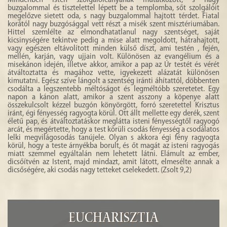
Mindenben Isten szolgálóleányának mutatkozott, s nagy
buzgalommal és tisztelettel lépett be a templomba, sőt szolgálóit
megelőzve sietett oda, s nagy buzgalommal hajtott térdet. Fiatal
korától nagy buzgósággal vett részt a misék szent misztériumában.
Hittel szemlélte az elmondhatatlanul nagy szentséget, saját
kicsinységére tekintve pedig a mise alatt megoldott, hátrahajtott,
vagy egészen eltávolított minden külső díszt, ami testén , fején,
mellén, karján, vagy ujjain volt. Különösen az evangélium és a
misekánon idején, illetve akkor, amikor a pap az Úr testét és vérét
átváltoztatta és magához vette, igyekezett alázatát különösen
kimutatni. Egész szíve lángolt a szentség iránti áhítattól, döbbenten
csodálta a legszentebb méltóságot és legméltóbb szeretetet. Egy
napon a kánon alatt, amikor a szent asszony a köpenye alatt
összekulcsolt kézzel buzgón könyörgött, forró szeretettel Krisztus
iránt, égi fényesség ragyogta körül. Ott állt mellette egy derék, szent
életű pap, és átváltoztatáskor meglátta isteni fényességtől ragyogó
arcát, és megértette, hogy a test körüli csodás fényesség a csodálatos
lelki megvilágosodás tanújele. Olyan s akkora égi fény ragyogta
körül, hogy a teste árnyékba borult, és őt magát az isteni ragyogás
miatt szemmel egyáltalán nem lehetett látni. Elámult az ember,
dicsőítvén az Istent, majd mindazt, amit látott, elmesélte annak a
dicsőségére, aki csodás nagy tetteket cselekedett. (Zsolt 9,2)
Eucharisztia