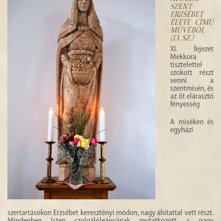
HISTÓRIA
SZENT
ERZSÉBET
ÉLETE CÍMŰ
GALÉRIA
MŰVÉBŐL
(13. SZ.)
4
XI. fejezet
Mekkora
tisztelettel
szokott részt
venni a
szentmisén, és
az őt elárasztó
fényesség
A miséken és
egyházi
szertartásokon Erzsébet keresztényi módon, nagy áhítattal vett részt.