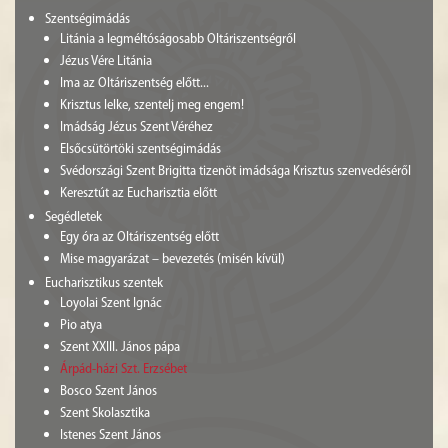
Szentségimádás
Litánia a legméltóságosabb Oltáriszentségről
Jézus Vére Litánia
Ima az Oltáriszentség előtt...
Krisztus lelke, szentelj meg engem!
Imádság Jézus Szent Véréhez
Elsőcsütörtöki szentségimádás
Svédországi Szent Brigitta tizenöt imádsága Krisztus szenvedéséről
Keresztút az Eucharisztia előtt
Segédletek
Egy óra az Oltáriszentség előtt
Mise magyarázat – bevezetés (misén kívül)
Eucharisztikus szentek
Loyolai Szent Ignác
Pio atya
Szent XXIII. János pápa
Árpád-házi Szt. Erzsébet
Bosco Szent János
Szent Skolasztika
Istenes Szent János