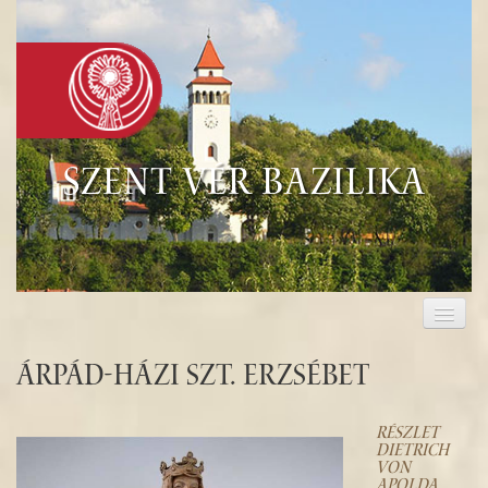
Szent Vér Bazilika
KEZDŐLAP
KEGYHELY
Árpád-házi Szt. Erzsébet
EUCHARISZTIA
RÉSZLET
DIETRICH
TURISZTIKA
VON
APOLDA