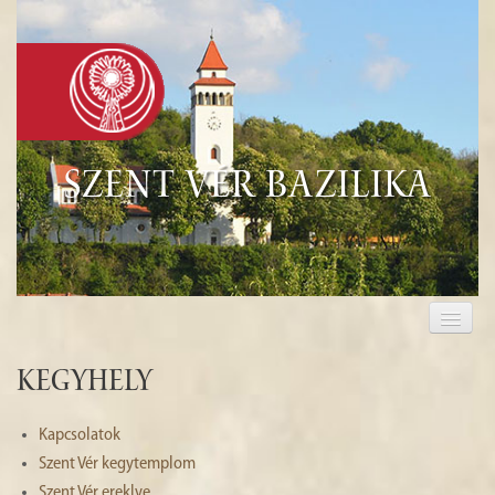
Szent Vér Bazilika
KEZDŐLAP
KEGYHELY
Kegyhely
EUCHARISZTIA
Kapcsolatok
TURISZTIKA
Szent Vér kegytemplom
Szent Vér ereklye