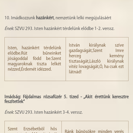
10. Imádkozzunk
hazánkért
, nemzetünk lelki megújulásáért
Ének
: SZVU 293. Isten hazánkért térdelünk elődbe 1-2. verssz.
István királynak szíve
Isten, hazánkért térdelünk
gazdagságát,Szent Imre
elôdbe.Rút bűneinket
herceg kemény
jóságoddal född be.Szent
tisztaságát,László királynak
magyaroknak tiszta lelkét
vitéz lovagságát,Ó, ha csak ezt
nézzed,Érdemét idézzed.
látnád!
Imádság: Fájdalmas rózsafüzér 5. tized - „Akit érettünk keresztre
feszítettek”
Ének
: SZVU 293. Isten hazánkért 3-4. verssz.
Szent Erzsébetbôl hôs
Ránk bűnösökre minden verés