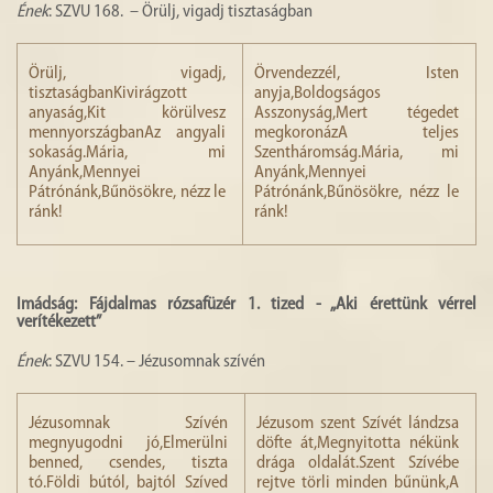
Ének
: SZVU 168. – Örülj, vigadj tisztaságban
Örülj, vigadj,
Örvendezzél, Isten
tisztaságbanKivirágzott
anyja,Boldogságos
anyaság,Kit körülvesz
Asszonyság,Mert tégedet
mennyországbanAz angyali
megkoronázA teljes
sokaság.Mária, mi
Szentháromság.Mária, mi
Anyánk,Mennyei
Anyánk,Mennyei
Pátrónánk,Bűnösökre, nézz le
Pátrónánk,Bűnösökre, nézz le
ránk!
ránk!
Imádság: Fájdalmas rózsafüzér 1. tized - „Aki érettünk vérrel
verítékezett”
Ének
: SZVU 154. – Jézusomnak szívén
Jézusomnak Szívén
Jézusom szent Szívét lándzsa
megnyugodni jó,Elmerülni
döfte át,Megnyitotta nékünk
benned, csendes, tiszta
drága oldalát.Szent Szívébe
tó.Földi bútól, bajtól Szíved
rejtve törli minden bűnünk,A