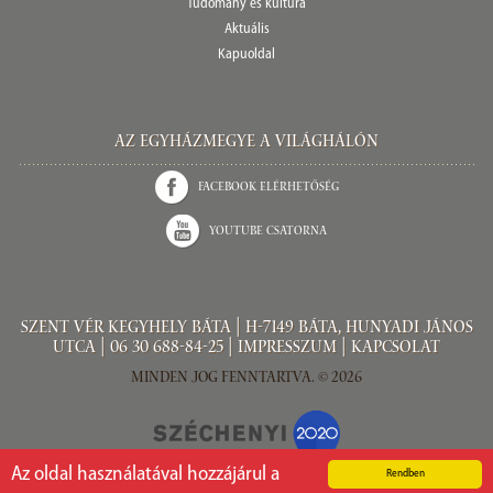
Tudomány és kultúra
Aktuális
Kapuoldal
Az Egyházmegye a világhálón
Facebook elérhetőség
Youtube csatorna
Szent Vér kegyhely Báta | H-7149 Báta, Hunyadi János
utca |
06 30 688-84-25
|
Impresszum
|
Kapcsolat
Minden jog fenntartva. © 2026
Az oldal használatával hozzájárul a
Rendben