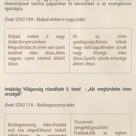
életmódjával tanítsa papjainkat és bennünket is az evangéliumi
igazságra.
Ének:
SZVU 109.- Áldjad ember e nagy jódat
Áldjad ember e nagy
Itt az Isten
Jódat,Kenyérszínben
gazdagsága,Bűnös lelkek
Megváltódat,Itt jelen van szent
nagy váltsága,Minden jónak
testével édes Jézus,Jelen
nagy bôsége édes
vagyon szent vérével áldott
Jézus,Gyarló szívek erôssége
Jézus.
áldott Jézus
Imádság: Világosság rózsafüzér 3. tized - „Aki meghirdette Isten
országát”
Ének
: SZVU 174 – Boldogasszony édes
Dícséretét
Boldogasszony, édes,Hozzád
zengjékEgyszülött
esd ma néped:Veszni indult
Fiadnak,Kik az égben