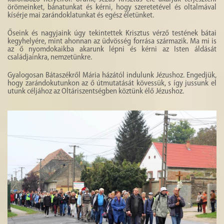
HISTÓRIA
örömeinket, bánatunkat és kérni, hogy szeretetével és oltalmával
kísérje mai zarándoklatunkat és egész életünket.
GALÉRIA
Őseink és nagyjaink úgy tekintettek Krisztus vérző testének bátai
kegyhelyére, mint ahonnan az üdvösség forrása származik. Ma mi is
4
az ő nyomdokaikba akarunk lépni és kérni az Isten áldását
családjainkra, nemzetünkre.
Gyalogosan Bátaszékről Mária házától indulunk Jézushoz. Engedjük,
hogy zarándokutunkon az ő útmutatását kövessük, s így jussunk el
utunk céljához az Oltáriszentségben köztünk élő Jézushoz.