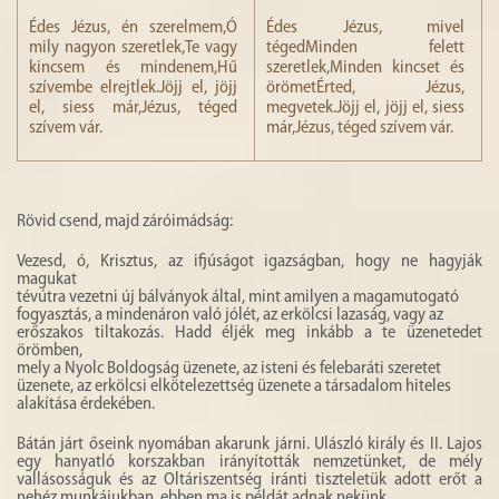
Édes Jézus, én szerelmem,Ó
Édes Jézus, mivel
mily nagyon szeretlek,Te vagy
tégedMinden felett
kincsem és mindenem,Hű
szeretlek,Minden kincset és
szívembe elrejtlek.Jöjj el, jöjj
örömetÉrted, Jézus,
el, siess már,Jézus, téged
megvetek.Jöjj el, jöjj el, siess
szívem vár.
már,Jézus, téged szívem vár.
Rövid csend, majd záróimádság:
Vezesd, ó, Krisztus, az ifjúságot igazságban, hogy ne hagyják
magukat
tévútra vezetni új bálványok által, mint amilyen a magamutogató
fogyasztás, a mindenáron való jólét, az erkölcsi lazaság, vagy az
erőszakos tiltakozás. Hadd éljék meg inkább a te üzenetedet
örömben,
mely a Nyolc Boldogság üzenete, az isteni és felebaráti szeretet
üzenete, az erkölcsi elkötelezettség üzenete a társadalom hiteles
alakítása érdekében.
Bátán járt őseink nyomában akarunk járni. Ulászló király és II. Lajos
egy hanyatló korszakban irányították nemzetünket, de mély
vallásosságuk és az Oltáriszentség iránti tiszteletük adott erőt a
nehéz munkájukban, ebben ma is példát adnak nekünk.