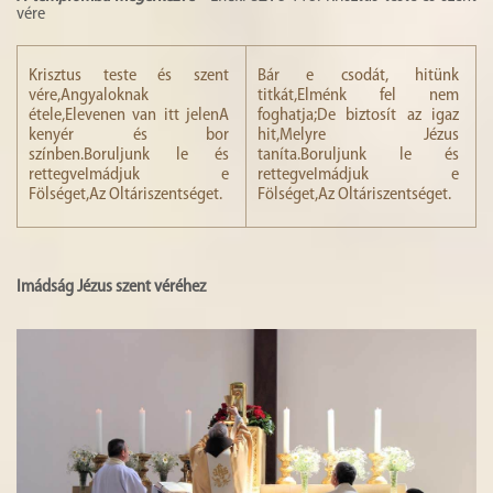
vére
Krisztus teste és szent
Bár e csodát, hitünk
vére,Angyaloknak
titkát,Elménk fel nem
étele,Elevenen van itt jelenA
foghatja;De biztosít az igaz
kenyér és bor
hit,Melyre Jézus
színben.Boruljunk le és
taníta.Boruljunk le és
rettegveImádjuk e
rettegveImádjuk e
Fölséget,Az Oltáriszentséget.
Fölséget,Az Oltáriszentséget.
Imádság Jézus szent véréhez