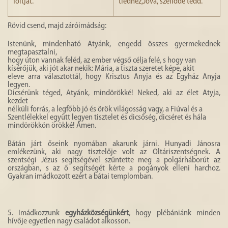
foltját.
tiédhez,Jóvá, szelíddé tedd.
Rövid csend, majd záróimádság:
Istenünk, mindenható Atyánk, engedd összes gyermekednek
megtapasztalni,
hogy úton vannak feléd, az ember végső célja felé, s hogy van
kísérőjük, aki jót akar nekik: Mária, a tiszta szeretet képe, akit
eleve arra választottál, hogy Krisztus Anyja és az Egyház Anyja
legyen.
Dicsérünk téged, Atyánk, mindörökké! Neked, aki az élet Atyja,
kezdet
nélküli forrás, a legfőbb jó és örök világosság vagy, a Fiúval és a
Szentlélekkel együtt legyen tisztelet és dicsőség, dicséret és hála
mindörökkön örökké! Ámen.
Bátán járt őseink nyomában akarunk járni. Hunyadi Jánosra
emlékezünk, aki nagy tisztelője volt az Oltáriszentségnek. A
szentségi Jézus segítségével szűntette meg a polgárháborút az
országban, s az ő segítségét kérte a pogányok elleni harchoz.
Gyakran imádkozott ezért a bátai templomban.
5. Imádkozzunk
egyházközségünkért
, hogy plébániánk minden
hívője egyetlen nagy családot alkosson.