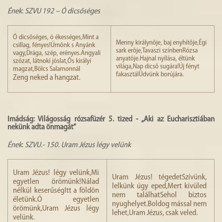
Ének
:
SZVU 192 – Ó dicsőséges
Ó dicsôséges, ó ékességes,Mint a
Menny királynôje, baj enyhítôje,Égi
csillag, fényes!Úrnônk s Anyánk
sark erôje,Tavaszi színbenRózsa
vagy,Drága, szép, erényes.Angyali
anyatôje.Hajnal nyílása, éltünk
szózat, látnoki jóslat,Ôs királyi
világa,Nap dicsô sugára!Új fényt
magzat,Bölcs Salamonnál
fakasztálÜdvünk borújára.
Zeng neked a hangzat.
Imádság: Világosság rózsafüzér 5. tized - „Aki az Eucharisztiában
nekünk adta önmagát”
Ének
:
SZVU.- 150. Uram Jézus légy velünk
Uram Jézus! légy velünk,Mi
Uram Jézus! tégedetSzívünk,
egyetlen örömünk!Nálad
lelkünk úgy eped,Mert kívüled
nélkül keserűségItt a földön
nem találhatSehol biztos
életünk.Ó egyetlen
nyughelyet.Boldog mással nem
örömünk,Uram Jézus légy
lehet,Uram Jézus, csak veled.
velünk.