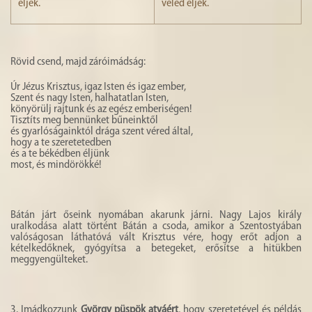
éljek.
veled éljek.
Rövid csend, majd záróimádság:
Úr Jézus Krisztus, igaz Isten és igaz ember,
Szent és nagy Isten, halhatatlan Isten,
könyörülj rajtunk és az egész emberiségen!
Tisztíts meg bennünket bűneinktől
és gyarlóságainktól drága szent véred által,
hogy a te szeretetedben
és a te békédben éljünk
most, és mindörökké!
Bátán járt őseink nyomában akarunk járni. Nagy Lajos király
uralkodása alatt történt Bátán a csoda, amikor a Szentostyában
valóságosan láthatóvá vált Krisztus vére, hogy erőt adjon a
kételkedőknek, gyógyítsa a betegeket, erősítse a hitükben
meggyengülteket.
3. Imádkozzunk
György püspök atyáért
, hogy szeretetével és példás