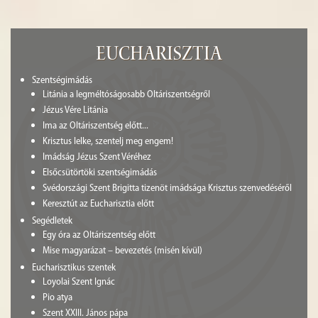
Eucharisztia
Szentségimádás
Litánia a legméltóságosabb Oltáriszentségről
Jézus Vére Litánia
Ima az Oltáriszentség előtt...
Krisztus lelke, szentelj meg engem!
Imádság Jézus Szent Véréhez
Elsőcsütörtöki szentségimádás
Svédországi Szent Brigitta tizenöt imádsága Krisztus szenvedéséről
Keresztút az Eucharisztia előtt
Segédletek
Egy óra az Oltáriszentség előtt
Mise magyarázat – bevezetés (misén kívül)
Eucharisztikus szentek
Loyolai Szent Ignác
Pio atya
Szent XXIII. János pápa