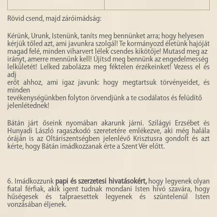
Rövid csend, majd záróimádság:
Kérünk, Urunk, Istenünk, taníts meg bennünket arra; hogy helyesen
kérjük tőled azt, ami javunkra szolgál! Te kormányozd életünk hajóját
magad felé, minden viharvert lélek csendes kikötője! Mutasd meg az
irányt, amerre mennünk kell! Újítsd meg bennünk az engedelmesség
lelkületét! Lelked zabolázza meg féktelen érzékeinket! Vezess el és
adj
erőt ahhoz, ami igaz javunk: hogy megtartsuk törvényeidet, és
minden
tevékenységünkben folyton örvendjünk a te csodálatos és felüdítő
jelenlétednek!
Bátán járt őseink nyomában akarunk járni. Szilágyi Erzsébet és
Hunyadi László ragaszkodó szeretetére emlékezve, aki még halála
óráján is az Oltáriszentségben jelenlévő Krisztusra gondolt és azt
kérte, hogy Bátán imádkozzanak érte a Szent Vér előtt.
6. Imádkozzunk
papi és szerzetesi hivatásokért,
hogy legyenek olyan
fiatal férfiak, akik igent tudnak mondani Isten hívó szavára, hogy
hűségesek és talpraesettek legyenek és szüntelenül Isten
vonzásában éljenek.