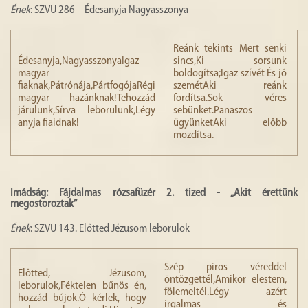
Ének
: SZVU 286 – Édesanyja Nagyasszonya
Reánk tekints Mert senki
Édesanyja,NagyasszonyaIgaz
sincs,Ki sorsunk
magyar
boldogítsa;Igaz szívét És jó
fiaknak,Pátrónája,PártfogójaRégi
szemétAki reánk
magyar hazánknak!Tehozzád
fordítsa.Sok véres
járulunk,Sírva leborulunk,Légy
sebünket.Panaszos
anyja fiaidnak!
ügyünketAki elôbb
mozdítsa.
Imádság: Fájdalmas rózsafüzér 2. tized - „Akit érettünk
megostoroztak”
Ének
: SZVU 143. Előtted Jézusom leborulok
Szép piros véreddel
Elôtted, Jézusom,
öntözgettél,Amikor elestem,
leborulok,Féktelen bűnös én,
fölemeltél.Légy azért
hozzád bújok.Ó kérlek, hogy
irgalmas és