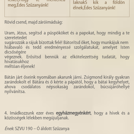
lelkét,Hogy te mentenéd
laknakS kik a földön
meg,Édes Szűzanyánk!
élnek,Édes Szűzanyánk!
Rövid csend, majd záróimádság:
Uram, Jézus, segítsd a püspököket és a papokat, hogy mindig a te
szeretetedet
sugározzák a rájuk bízottak felé! Bátorítsd őket, hogy munkájuk nem
hiábavaló és tedd eredményessé szolgálatukat, amelyet Isten
dicsőségére
végeznek. Erősítsd bennük az elkötelezettség tudatát, hogy
hivatásukhoz
méltóan éljenek!
Bátán járt őseink nyomában akarunk járni. Zsigmond király gyakran
zarándokolt el Bátára és ő kérte a pápától, hogy a bátai kegyhelyet,
ahova csodálatos népsokaság zarándokol, búcsújáróhellyé
nyilvánítsa.
4. Imádkozzunk ezer éves
egyházmegyénkért
, hogy a hívek és a
közösségek lélekben megújuljanak.
Ének
: SZVU 190 – Ó áldott Szűzanya