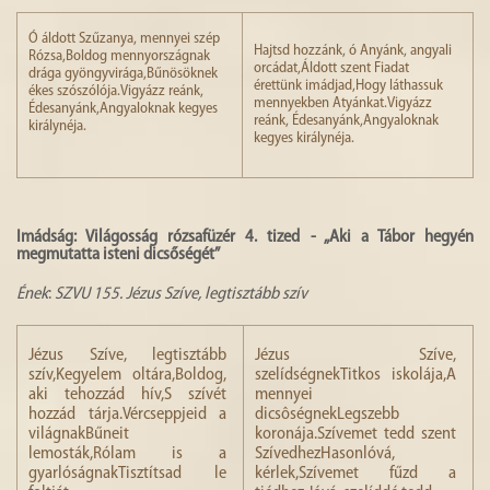
Ó áldott Szűzanya, mennyei szép
Hajtsd hozzánk, ó Anyánk, angyali
Rózsa,Boldog mennyországnak
orcádat,Áldott szent Fiadat
drága gyöngyvirága,Bűnösöknek
érettünk imádjad,Hogy láthassuk
ékes szószólója.Vigyázz reánk,
mennyekben Atyánkat.Vigyázz
Édesanyánk,Angyaloknak kegyes
reánk, Édesanyánk,Angyaloknak
királynéja.
kegyes királynéja.
Imádság: Világosság rózsafüzér 4. tized - „Aki a Tábor hegyén
megmutatta isteni dicsőségét”
Ének
:
SZVU 155. Jézus Szíve, legtisztább szív
Jézus Szíve, legtisztább
Jézus Szíve,
szív,Kegyelem oltára,Boldog,
szelídségnekTitkos iskolája,A
aki tehozzád hív,S szívét
mennyei
hozzád tárja.Vércseppjeid a
dicsôségnekLegszebb
világnakBűneit
koronája.Szívemet tedd szent
lemosták,Rólam is a
SzívedhezHasonlóvá,
gyarlóságnakTisztítsad le
kérlek,Szívemet fűzd a