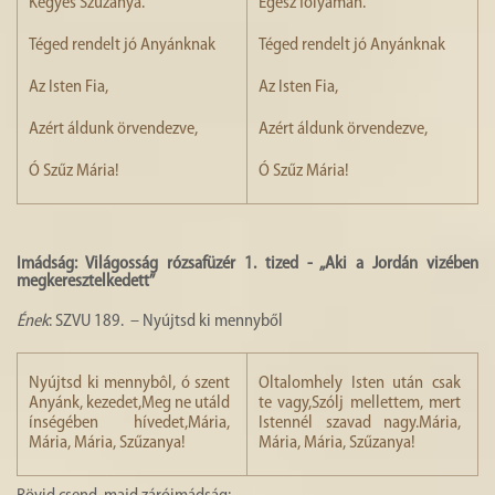
Kegyes Szűzanya.
Egész folyamán.
Téged rendelt jó Anyánknak
Téged rendelt jó Anyánknak
Az Isten Fia,
Az Isten Fia,
Azért áldunk örvendezve,
Azért áldunk örvendezve,
Ó Szűz Mária!
Ó Szűz Mária!
Imádság: Világosság rózsafüzér 1. tized - „Aki a Jordán vizében
megkeresztelkedett”
Ének
: SZVU 189. – Nyújtsd ki mennyből
Nyújtsd ki mennybôl, ó szent
Oltalomhely Isten után csak
Anyánk, kezedet,Meg ne utáld
te vagy,Szólj mellettem, mert
ínségében hívedet,Mária,
Istennél szavad nagy.Mária,
Mária, Mária, Szűzanya!
Mária, Mária, Szűzanya!