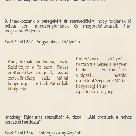
9. Imádkozzunk a
betegekért és szenvedőkért,
hogy tudjanak jó
példát adni mindannyiunknak és megpróbáltatásaik által
megszentelődjenek.
Ének
: SZVU 287.- Angyaloknak királynéja
Prófétáknak királynéja,
Angyaloknak királynéja, tiszta
tiszta Szűz!Kérjed a Te szent
Szűz!Kérjed a Te szent Fiadat
Fiadat érettünk.Ékes
érettünk.Ékes virágszál, hozzád
virágszál, hozzád
esdeklünkSzép szűz Mária!
esdeklünkSzép szűz Mária!
könyörögj értünk!Pátriárkák
könyörögj értünk!
királynéja….
Apostolok királynéja….
Imádság: Fájdalmas rózsafüzér 4. tized - „Aki érettünk a nehéz
keresztet hordozta”
Ének
: SZVU 284. – Boldogasszony Anyánk