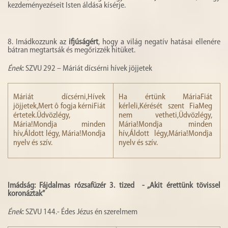
kezdeményezéseit Isten áldása kísérje.
8. Imádkozzunk az
ifjúságért
, hogy a világ negatív hatásai ellenére
bátran megtartsák és megőrizzék hitüket.
Ének
: SZVU 292 – Máriát dícsérni hívek jöjjetek
Máriát dícsérni,Hívek
Ha értünk MáriaFiát
jöjjetek,Mert ô fogja kérniFiát
kérleli,Kérését szent FiaMeg
értetek.Üdvözlégy,
nem vetheti,Üdvözlégy,
Mária!Mondja minden
Mária!Mondja minden
hív,Áldott légy, Mária!Mondja
hív,Áldott légy,Mária!Mondja
nyelv és szív.
nyelv és szív.
Imádság: Fájdalmas rózsafüzér 3. tized - „Akit érettünk tövissel
koronáztak”
Ének
: SZVU 144.- Édes Jézus én szerelmem