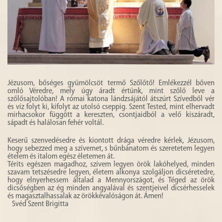
Jézusom, bőséges gyümölcsöt termő Szőlőtő! Emlékezzél bőven
omló Véredre, mely úgy áradt értünk, mint szőlő leve a
szőlősajtolóban! A római katona lándzsájától átszúrt Szívedből vér
és víz folyt ki, kifolyt az utolsó cseppig. Szent Tested, mint elhervadt
mirhacsokor függött a kereszten, csontjaidból a velő kiszáradt,
sápadt és halálosan fehér voltál.
Keserű szenvedésedre és kiontott drága véredre kérlek, Jézusom,
hogy sebezzed meg a szívemet, s bűnbánatom és szeretetem legyen
ételem és italom egész életemen át.
Téríts egészen magadhoz, szívem legyen örök lakóhelyed, minden
szavam tetszésedre legyen, életem alkonya szolgáljon dicséretedre,
hogy elnyerhessem általad a Mennyországot, és Téged az örök
dicsőségben az ég minden angyalával és szentjeivel dicsérhesselek
és magasztalhassalak az örökkévalóságon át. Ámen!
Svéd Szent Brigitta