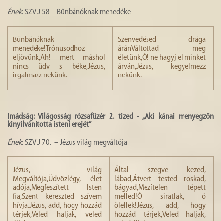
Ének
: SZVU 58 – Bűnbánóknak menedéke
Bűnbánóknak
Szenvedésed drága
menedéke!Trónusodhoz
áránVáltottad meg
eljövünk,Ah! mert máshol
életünk,Ó! ne hagyj el minket
nincs üdv s béke,Jézus,
árván,Jézus, kegyelmezz
irgalmazz nekünk.
nekünk.
Imádság: Világosság rózsafüzér 2. tized - „Aki kánai menyegzőn
kinyilvánította isteni erejét”
Ének
: SZVU 70. – Jézus világ megváltója
Jézus, világ
Által szegve kezed,
Megváltója,Üdvözlégy, élet
lábad,Átvert tested roskad,
adója,Megfeszített Isten
bágyad,Mezítelen tépett
fia,Szent kereszted szívem
melled!Ó siratlak, ó
hívja.Jézus, add, hogy hozzád
ölellek!Jézus, add, hogy
térjek,Veled haljak, veled
hozzád térjek,Veled haljak,