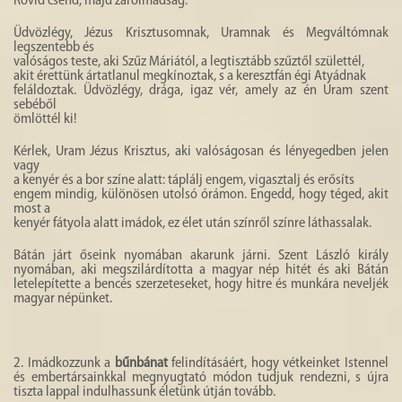
Rövid csend, majd záróimádság:
Üdvözlégy, Jézus Krisztusomnak, Uramnak és Megváltómnak
legszentebb és
valóságos teste, aki Szűz Máriától, a legtisztább szűztől születtél,
akit érettünk ártatlanul megkínoztak, s a keresztfán égi Atyádnak
feláldoztak. Üdvözlégy, drága, igaz vér, amely az én Uram szent
sebéből
ömlöttél ki!
Kérlek, Uram Jézus Krisztus, aki valóságosan és lényegedben jelen
vagy
a kenyér és a bor színe alatt: táplálj engem, vigasztalj és erősíts
engem mindig, különösen utolsó órámon. Engedd, hogy téged, akit
most a
kenyér fátyola alatt imádok, ez élet után színről színre láthassalak.
Bátán járt őseink nyomában akarunk járni. Szent László király
nyomában, aki megszilárdította a magyar nép hitét és aki Bátán
letelepítette a bencés szerzeteseket, hogy hitre és munkára neveljék
magyar népünket.
2. Imádkozzunk a
bűnbánat
felindításáért, hogy vétkeinket Istennel
és embertársainkkal megnyugtató módon tudjuk rendezni, s újra
tiszta lappal indulhassunk életünk útján tovább.