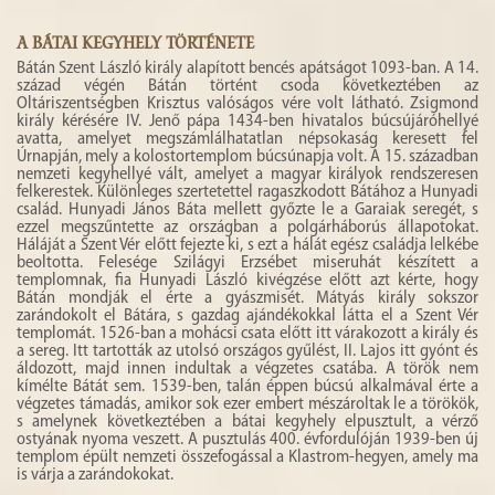
A BÁTAI KEGYHELY TÖRTÉNETE
Bátán Szent László király alapított bencés apátságot 1093-ban. A 14.
század végén Bátán történt csoda következtében az
Oltáriszentségben Krisztus valóságos vére volt látható. Zsigmond
király kérésére IV. Jenő pápa 1434-ben hivatalos búcsújáróhellyé
avatta, amelyet megszámlálhatatlan népsokaság keresett fel
Úrnapján, mely a kolostortemplom búcsúnapja volt. A 15. században
nemzeti kegyhellyé vált, amelyet a magyar királyok rendszeresen
felkerestek. Különleges szertetettel ragaszkodott Bátához a Hunyadi
család. Hunyadi János Báta mellett győzte le a Garaiak seregét, s
ezzel megszűntette az országban a polgárháborús állapotokat.
Háláját a Szent Vér előtt fejezte ki, s ezt a hálát egész családja lelkébe
beoltotta. Felesége Szilágyi Erzsébet miseruhát készített a
templomnak, fia Hunyadi László kivégzése előtt azt kérte, hogy
Bátán mondják el érte a gyászmisét. Mátyás király sokszor
zarándokolt el Bátára, s gazdag ajándékokkal látta el a Szent Vér
templomát. 1526-ban a mohácsi csata előtt itt várakozott a király és
a sereg. Itt tartották az utolsó országos gyűlést, II. Lajos itt gyónt és
áldozott, majd innen indultak a végzetes csatába. A török nem
kímélte Bátát sem. 1539-ben, talán éppen búcsú alkalmával érte a
végzetes támadás, amikor sok ezer embert mészároltak le a törökök,
s amelynek következtében a bátai kegyhely elpusztult, a vérző
ostyának nyoma veszett. A pusztulás 400. évfordulóján 1939-ben új
templom épült nemzeti összefogással a Klastrom-hegyen, amely ma
is várja a zarándokokat.