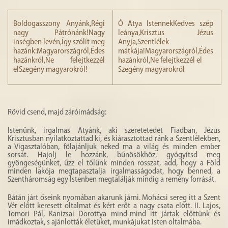
Boldogasszony Anyánk,Régi
Ó Atya IstennekKedves szép
nagy Pátrónánk!Nagy
leánya,Krisztus Jézus
inségben levén,Így szólít meg
Anyja,Szentlélek
hazánk:Magyarországról,Édes
mátkája!Magyarországról,Édes
hazánkról,Ne felejtkezzél
hazánkról,Ne felejtkezzél el
elSzegény magyarokról!
Szegény magyarokról
Rövid csend, majd záróimádság:
Istenünk, irgalmas Atyánk, aki szeretetedet Fiadban, Jézus
Krisztusban nyilatkoztattad ki, és kiárasztottad ránk a Szentlélekben,
a Vigasztalóban, fölajánljuk neked ma a világ és minden ember
sorsát. Hajolj le hozzánk, bűnösökhöz, gyógyítsd meg
gyöngeségünket, űzz el tőlünk minden rosszat, add, hogy a Föld
minden lakója megtapasztalja irgalmasságodat, hogy benned, a
Szentháromság egy Istenben megtalálják mindig a remény forrását.
Bátán járt őseink nyomában akarunk járni. Mohácsi sereg itt a Szent
Vér előtt keresett oltalmat és kért erőt a nagy csata előtt. II. Lajos,
Tomori Pál, Kanizsai Dorottya mind-mind itt jártak előttünk és
imádkoztak, s ajánlották életüket, munkájukat Isten oltalmába.