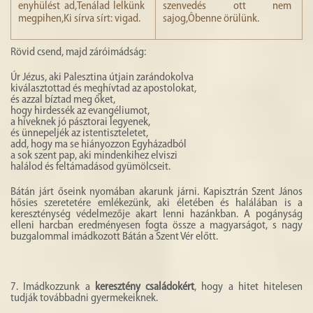
enyhülést ad,Tenálad lelkünk
szenvedés ott nem
megpihen,Ki sírva sírt: vigad.
sajog,Ôbenne örülünk.
Rövid csend, majd záróimádság:
Úr Jézus, aki Palesztina útjain zarándokolva
kiválasztottad és meghívtad az apostolokat,
és azzal bíztad meg őket,
hogy hirdessék az evangéliumot,
a híveknek jó pásztorai legyenek,
és ünnepeljék az istentiszteletet,
add, hogy ma se hiányozzon Egyházadból
a sok szent pap, aki mindenkihez elviszi
halálod és feltámadásod gyümölcseit.
Bátán járt őseink nyomában akarunk járni. Kapisztrán Szent János
hősies szeretetére emlékezünk, aki életében és halálában is a
kereszténység védelmezője akart lenni hazánkban. A pogányság
elleni harcban eredményesen fogta össze a magyarságot, s nagy
buzgalommal imádkozott Bátán a Szent Vér előtt.
7. Imádkozzunk a
keresztény családokért
, hogy a hitet hitelesen
tudják továbbadni gyermekeiknek.