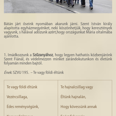
Bátán járt őseink nyomában akarunk járni. Szent István király
alapította egyházmegyénket, neki köszönhetjük, hogy keresztények
vagyunk, s hálával adózunk azért,hogy országunkat Mária oltalmába
ajánlotta.
1. Imádkozzunk a
Szűzanyához
, hogy legyen hathatós közbenjárónk
Szent Fiánál, és védelmezzen minket zarándokutunkon és életünk
folyamán minden bajtól.
Ének
: SZVU 195. – Te vagy földi éltünk
Te vagy földi éltünk
Te hajnalcsillag vagy
Vezércsillaga,
Éltünk hajnalán,
Édes reménységünk,
Hogy kövessünk annak