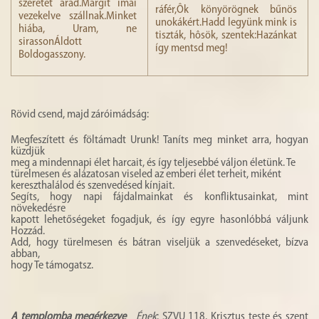
szeretet árad.Margit imái
ráfér,Ôk könyörögnek bűnös
vezekelve szállnak.Minket
unokákért.Hadd legyünk mink is
hiába, Uram, ne
tiszták, hôsök, szentek:Hazánkat
sirassonÁldott
így mentsd meg!
Boldogasszony.
Rövid csend, majd záróimádság:
Megfeszített és föltámadt Urunk! Taníts meg minket arra, hogyan
küzdjük
meg a mindennapi élet harcait, és így teljesebbé váljon életünk. Te
türelmesen és alázatosan viseled az emberi élet terheit, miként
kereszthalálod és szenvedésed kínjait.
Segíts, hogy napi fájdalmainkat és konfliktusainkat, mint
növekedésre
kapott lehetőségeket fogadjuk, és így egyre hasonlóbbá váljunk
Hozzád.
Add, hogy türelmesen és bátran viseljük a szenvedéseket, bízva
abban,
hogy Te támogatsz.
A templomba megérkezve
Ének
: SZVU 118. Krisztus teste és szent