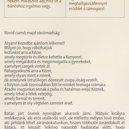
nekem malasztot adj,Hisz te a
meghallgass,Mennyei
bűnöshöz irgalmas vagy.
erôddel ó támogass!
Rövid csend, majd záróimádság:
Atyám! Kezedbe ajánlom lelkemet!
Milyen jó, hogy rábízhatjuk
kezünket arra a Kézre,
amely megtörte és életre keltette a Kenyeret,
amely megáldotta és megsimogatta a gyerekeket,
s amelyet szegek vertek át.
Ráhagyatkozni arra a Kézre,
amely olyan, mint a mienk,
de amelynek tetszőleges döntését csupa jóság vezérli,
s folyton csak szorosabban köt le minket önmaga számára.
Átadni magunkat annak a puha és hatalmas erejű Kéznek,
amely lehat a lélek velejéig,
amely formál és teremt,
s amelyen át oly végtelen szeretet árad.
Bátán járt őseink nyomában akarunk járni. Mátyás királyra
emlékezünk, aki erős uralkodó volt, de mellette mélyen hívő ember,
aki példánk lehet zarándokutunkon, hiszen többször zarándokolt el
Bátára, itt készült lelkileg nagyobb hadjáratai előtt, hogy