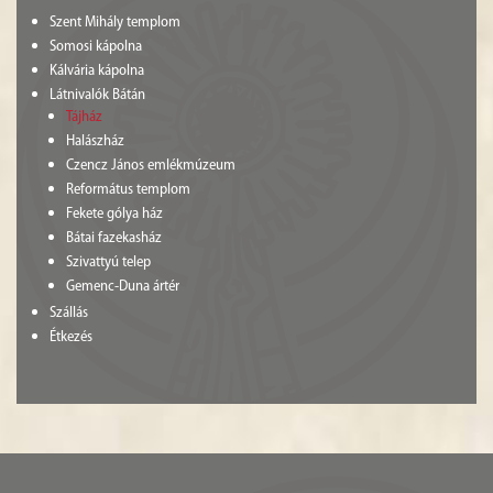
Szent Mihály templom
Somosi kápolna
Kálvária kápolna
Látnivalók Bátán
Tájház
Halászház
Czencz János emlékmúzeum
Református templom
Fekete gólya ház
Bátai fazekasház
Szivattyú telep
Gemenc-Duna ártér
Szállás
Étkezés