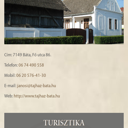
HISTÓRIA
GALÉRIA
4
Cím: 7149 Báta, Fő utca 86.
Telefon:
06 74 490 558
Mobil:
06 20 576-41-30
E-mail:
janosi@tajhaz-bata.hu
Web:
http://www.tajhaz-bata.hu
Turisztika