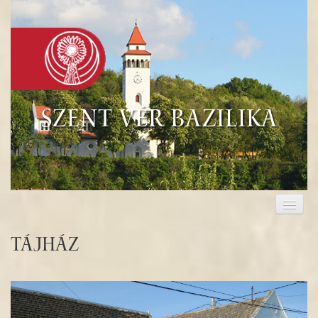
Szent Vér Bazilika
KEZDŐLAP
KEGYHELY
Tájház
EUCHARISZTIA
TURISZTIKA