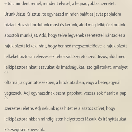
eltűr, mindent remél, mindent elvisel, a legnagyobb a szeretet.
Urunk Jézus Krisztus, te egyházad minden baját és javát papjaidra
bíztad. Hozzád fordulunk most és kérünk, áldd meg lelkipásztoraink
apostoli munkáját. Add, hogy telve legyenek szeretettel irántad és a
rájuk bízott lelkek iránt, hogy benned megszentelődve, a rájuk bízott
lelkeket biztosan elvezessék tehozzád. Szerető szívű Jézus, áldd meg
lelkipásztorainkat: szavukat és imádságukat, szolgálatukat, amelyet
az
oltárnál, a gyóntatószékben, a hitoktatásban, vagy a betegágynál
végeznek. Adj egyházadnak szent papokat, vezess sok fiatalt a papi
és
szerzetesi életre. Adj nekünk igaz hitet és alázatos szívet, hogy
lelkipásztorainkban mindig Isten helyettesét lássuk, és irányításukat
készségesen kövessük.