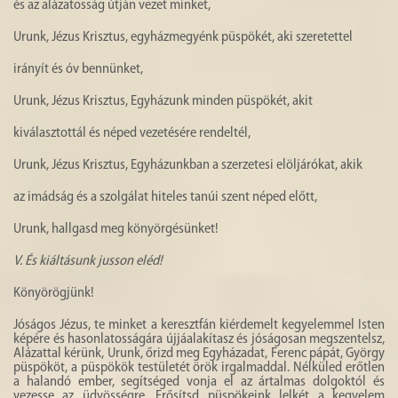
és az alázatosság útján vezet minket,
Urunk, Jézus Krisztus, egyházmegyénk püspökét, aki szeretettel
irányít és óv bennünket,
Urunk, Jézus Krisztus, Egyházunk minden püspökét, akit
kiválasztottál és néped vezetésére rendeltél,
Urunk, Jézus Krisztus, Egyházunkban a szerzetesi elöljárókat, akik
az imádság és a szolgálat hiteles tanúi szent néped előtt,
Urunk, hallgasd meg könyörgésünket!
V.
És kiáltásunk jusson eléd!
Könyörögjünk!
Jóságos Jézus, te minket a keresztfán kiérdemelt kegyelemmel Isten
képére és hasonlatosságára újjáalakítasz és jóságosan megszentelsz,
Alázattal kérünk, Urunk, őrizd meg Egyházadat, Ferenc pápát, György
püspököt, a püspökök testületét örök irgalmaddal. Nélküled erőtlen
a halandó ember, segítséged vonja el az ártalmas dolgoktól és
vezesse az üdvösségre. Erősítsd püspökeink lelkét a kegyelem