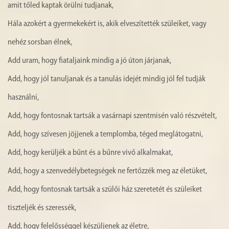
amit tőled kaptak örülni tudjanak,
Hála azokért a gyermekekért is, akik elveszítették szüleiket, vagy
nehéz sorsban élnek,
Add uram, hogy fiataljaink mindig a jó úton járjanak,
Add, hogy jól tanuljanak és a tanulás idejét mindig jól fel tudják
használni,
Add, hogy fontosnak tartsák a vasárnapi szentmisén való részvételt,
Add, hogy szívesen jöjjenek a templomba, téged meglátogatni,
Add, hogy kerüljék a bűnt és a bűnre vivő alkalmakat,
Add, hogy a szenvedélybetegségek ne fertőzzék meg az életüket,
Add, hogy fontosnak tartsák a szülői ház szeretetét és szüleiket
tiszteljék és szeressék,
Add, hogy felelősséggel készüljenek az életre,