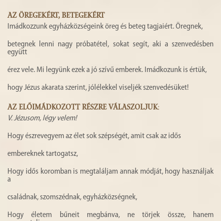
AZ ÖREGEKÉRT, BETEGEKÉRT
Imádkozzunk egyházközségeink öreg és beteg tagjaiért. Öregnek,
betegnek lenni nagy próbatétel, sokat segít, aki a szenvedésben
együtt
érez vele. Mi legyünk ezek a jó szívű emberek. Imádkozunk is értük,
hogy Jézus akarata szerint, jólélekkel viseljék szenvedésüket!
AZ ELŐIMÁDKOZOTT RÉSZRE VÁLASZOLJUK
:
V.
Jézusom, légy velem!
Hogy észrevegyem az élet sok szépségét, amit csak az idős
embereknek tartogatsz,
Hogy idős koromban is megtaláljam annak módját, hogy használjak
a
családnak, szomszédnak, egyházközségnek,
Hogy életem bűneit megbánva, ne törjek össze, hanem