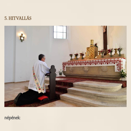
5.
HITVALLÁS
népének
: