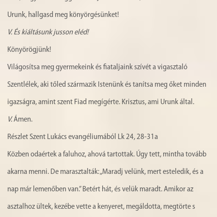
Urunk, hallgasd meg könyörgésünket!
V.
És kiáltásunk jusson eléd!
Könyörögjünk!
Világosítsa meg gyermekeink és fiataljaink szívét a vigasztaló
Szentlélek, aki tőled származik Istenünk és tanítsa meg őket minden
igazságra, amint szent Fiad megígérte. Krisztus, ami Urunk által.
V.
Ámen.
Részlet Szent Lukács evangéliumából Lk 24, 28-31a
Közben odaértek a faluhoz, ahová tartottak. Úgy tett, mintha tovább
akarna menni. De marasztalták: „Maradj velünk, mert esteledik, és a
nap már lemenőben van.” Betért hát, és velük maradt. Amikor az
asztalhoz ültek, kezébe vette a kenyeret, megáldotta, megtörte s