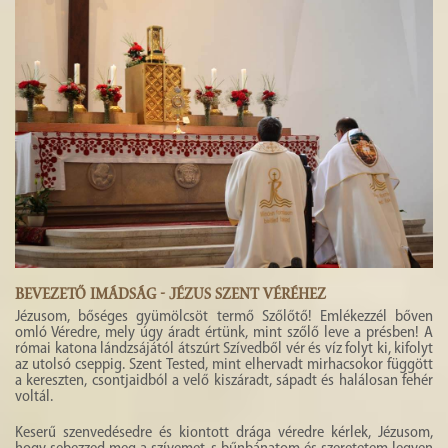
HISTÓRIA
GALÉRIA
4
BEVEZETŐ IMÁDSÁG - JÉZUS SZENT VÉRÉHEZ
Jézusom, bőséges gyümölcsöt termő Szőlőtő! Emlékezzél bőven
omló Véredre, mely úgy áradt értünk, mint szőlő leve a présben! A
római katona lándzsájától átszúrt Szívedből vér és víz folyt ki, kifolyt
az utolsó cseppig. Szent Tested, mint elhervadt mirhacsokor függött
a kereszten, csontjaidból a velő kiszáradt, sápadt és halálosan fehér
voltál.
Keserű szenvedésedre és kiontott drága véredre kérlek, Jézusom,