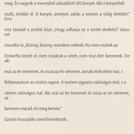
meg. Én vagyok a mennyből alászállott élő kenyér. Aki e kenyérből
eszik, örökké él. A kenyér, amelyet adok, a testem a világ életéért.”
Erre
vita támadt a zsidók közt: „Hogy adhatja ez a testét eledelül? Jézus
ezt
mondta rá: „Bizony, bizony, mondom nektek: Ha nem eszitek az
Emberfia testét és nem isszátok a vérét, nem lesz élet bennetek. De
aki
eszi az én testemet, és issza az én véremet, annak örök élete van, s
feltámasztom az utolsó napon. A testem ugyanis valóságos étel, s a
vérem valóságos ital. Aki eszi az én testemet és issza az én véremet,
az
bennem marad, én meg benne.”
Ezután hosszabb csend következik.