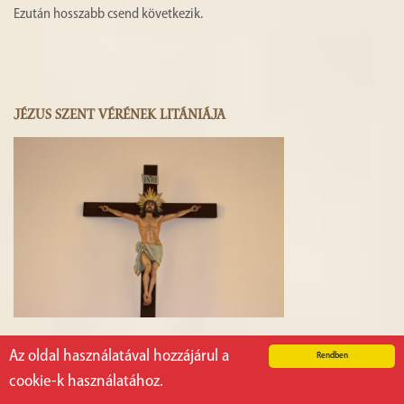
Ezután hosszabb csend következik.
JÉZUS SZENT VÉRÉNEK LITÁNIÁJA
Az oldal használatával hozzájárul a
Uram, irgalmazz nekünk! –
Uram, irgalmazz nekünk!
Rendben
cookie-k használatához.
Krisztus, kegyelmezz nekünk! –
Krisztus, kegyelmezz nekünk!