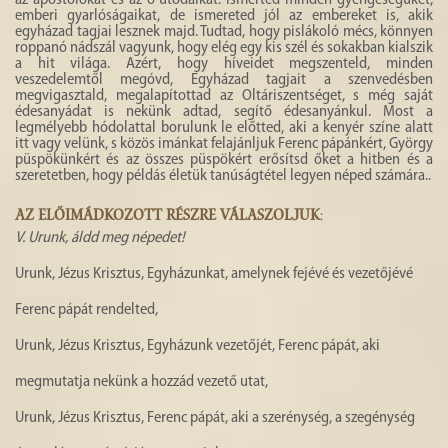
emberi gyarlóságaikat, de ismereted jól az embereket is, akik
egyházad tagjai lesznek majd. Tudtad, hogy pislákoló mécs, könnyen
roppanó nádszál vagyunk, hogy elég egy kis szél és sokakban kialszik
a hit világa. Azért, hogy híveidet megszenteld, minden
veszedelemtől megóvd, Egyházad tagjait a szenvedésben
megvigasztald, megalapítottad az Oltáriszentséget, s még saját
édesanyádat is nekünk adtad, segítő édesanyánkul. Most a
legmélyebb hódolattal borulunk le előtted, aki a kenyér színe alatt
itt vagy velünk, s közös imánkat felajánljuk Ferenc pápánkért, György
püspökünkért és az összes püspökért erősítsd őket a hitben és a
szeretetben, hogy példás életük tanúságtétel legyen néped számára..
AZ ELŐIMÁDKOZOTT RÉSZRE VÁLASZOLJUK
:
V.
Urunk, áldd meg népedet!
Urunk, Jézus Krisztus, Egyházunkat, amelynek fejévé és vezetőjévé
Ferenc pápát rendelted,
Urunk, Jézus Krisztus, Egyházunk vezetőjét, Ferenc pápát, aki
megmutatja nekünk a hozzád vezető utat,
Urunk, Jézus Krisztus, Ferenc pápát, aki a szerénység, a szegénység