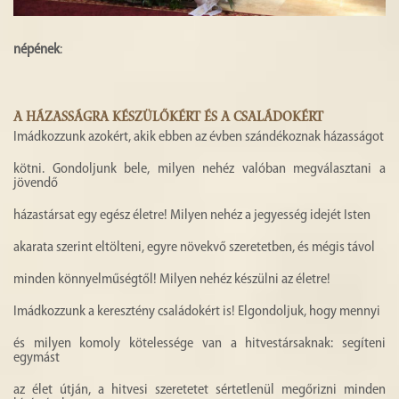
népének
:
A HÁZASSÁGRA KÉSZÜLŐKÉRT ÉS A CSALÁDOKÉRT
Imádkozzunk azokért, akik ebben az évben szándékoznak házasságot
kötni. Gondoljunk bele, milyen nehéz valóban megválasztani a
jövendő
házastársat egy egész életre! Milyen nehéz a jegyesség idejét Isten
akarata szerint eltölteni, egyre növekvő szeretetben, és mégis távol
minden könnyelműségtől! Milyen nehéz készülni az életre!
Imádkozzunk a keresztény családokért is! Elgondoljuk, hogy mennyi
és milyen komoly kötelessége van a hitvestársaknak: segíteni
egymást
az élet útján, a hitvesi szeretetet sértetlenül megőrizni minden