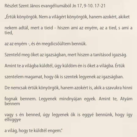
Részlet Szent János evangéliumából Jn 17, 9-10. 17-21
„Értük könyörgök. Nem a világért könyörgök, hanem azokért, akiket
nekem adtál, mert a tieid - hiszen ami az enyém, az a tied, s ami a
tied,
az az enyém -, és én megdicsőültem bennük.
Szenteld meg őket az igazságban, mert hiszen a tanításod igazság.
Amint te a világba küldtél, úgy küldöm én is őket a világba. Értük
szentelem magamat, hogy ők is szentek legyenek az igazságban.
De nemcsak értük könyörgök, hanem azokért is, akik a szavukra hinni
fognak bennem. Legyenek mindnyájan egyek. Amint te, Atyám
bennem
vagy s én benned, úgy legyenek ők is eggyé bennünk, hogy így
elhiggye
a világ, hogy te küldtél engem.”