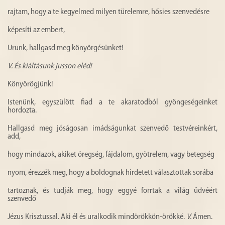
rajtam, hogy a te kegyelmed milyen türelemre, hősies szenvedésre
képesíti az embert,
Urunk, hallgasd meg könyörgésünket!
V.
És kiáltásunk jusson eléd!
Könyörögjünk!
Istenünk, egyszülött fiad a te akaratodból gyöngeségeinket
hordozta.
Hallgasd meg jóságosan imádságunkat szenvedő testvéreinkért,
add,
hogy mindazok, akiket öregség, fájdalom, gyötrelem, vagy betegség
nyom, érezzék meg, hogy a boldognak hirdetett választottak sorába
tartoznak, és tudják meg, hogy eggyé forrtak a világ üdvéért
szenvedő
Jézus Krisztussal. Aki él és uralkodik mindörökkön-örökké.
V.
Ámen.