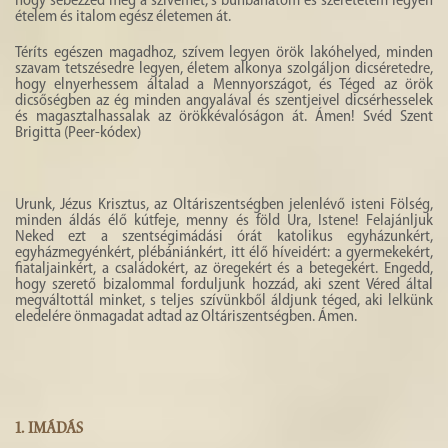
hogy sebezzed meg a szívemet, s bűnbánatom és szeretetem legyen
ételem és italom egész életemen át.
Téríts egészen magadhoz, szívem legyen örök lakóhelyed, minden
szavam tetszésedre legyen, életem alkonya szolgáljon dicséretedre,
hogy elnyerhessem általad a Mennyországot, és Téged az örök
dicsőségben az ég minden angyalával és szentjeivel dicsérhesselek
és magasztalhassalak az örökkévalóságon át. Ámen! Svéd Szent
Brigitta (Peer-kódex)
Urunk, Jézus Krisztus, az Oltáriszentségben jelenlévő isteni Fölség,
minden áldás élő kútfeje, menny és föld Ura, Istene! Felajánljuk
Neked ezt a szentségimádási órát katolikus egyházunkért,
egyházmegyénkért, plébániánkért, itt élő híveidért: a gyermekekért,
fiataljainkért, a családokért, az öregekért és a betegekért. Engedd,
hogy szerető bizalommal forduljunk hozzád, aki szent Véred által
megváltottál minket, s teljes szívünkből áldjunk téged, aki lelkünk
eledelére önmagadat adtad az Oltáriszentségben. Ámen.
1.
IMÁDÁS