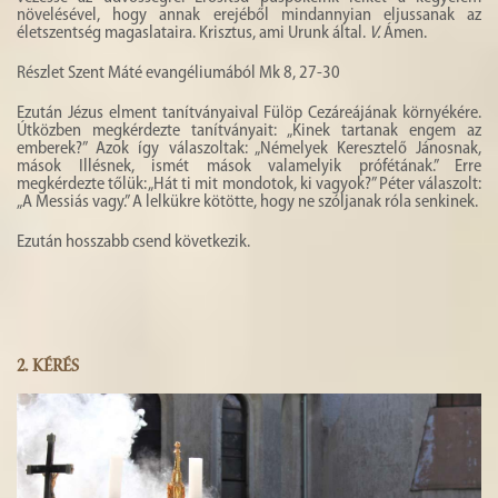
növelésével, hogy annak erejéből mindannyian eljussanak az
életszentség magaslataira. Krisztus, ami Urunk által.
V.
Ámen.
Részlet Szent Máté evangéliumából Mk 8, 27-30
Ezután Jézus elment tanítványaival Fülöp Cezáreájának környékére.
Útközben megkérdezte tanítványait: „Kinek tartanak engem az
emberek?” Azok így válaszoltak: „Némelyek Keresztelő Jánosnak,
mások Illésnek, ismét mások valamelyik prófétának.” Erre
megkérdezte tőlük: „Hát ti mit mondotok, ki vagyok?” Péter válaszolt:
„A Messiás vagy.” A lelkükre kötötte, hogy ne szóljanak róla senkinek.
Ezután hosszabb csend következik.
2.
KÉRÉS