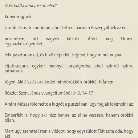
V.
És kiáltásunk jusson eléd!
Könyörögjünk!
Urunk Jézus, te mondtad, ahol ketten, hárman összegyűlnek az én
nevemben, ott vagyok köztük. Áldd meg, Urunk,
egyházközségeinket,
lelkipásztorainkat, és hívő népedet. Segítsd, hogy mindannyian
eljuthassunk egykor mennyei országodba, ahol színről színre
láthatunk
téged. Aki élsz és uralkodol mindörökkön-örökké.
V.
Ámen.
Részlet Szent János evangéliumából Jn 3, 14-17
Amint Mózes fölemelte a kígyót a pusztában, úgy fogják fölemelni az
Emberfiát is, hogy aki hisz benne, az el ne vesszen, hanem örökké
éljen.
Mert úgy szerette Isten a világot, hogy egyszülött Fiát adta oda, hogy
aki