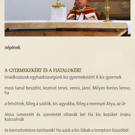
népének
A GYERMEKEKÉRT ÉS A FIATALOKÉRT
Imádkozzunk egyházközségünk kis gyermekeiért! A kis gyermek
most tanul beszélni, kezével tenni, venni, járni. Milyen fontos lenne,
ha
a felnőttek, főleg a szülők, kis agyukba, főleg a mennyei Atya, az Úr
Jézus ismeretét és szeretetét oltanák be! Ha kis kezüket imára
kulcsolnák
és keresztvetésre tanítanák! Ha azok a kis lábak a templom küszöbét