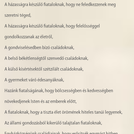
A házasságra készülő fiataloknak, hogy ne feledkezzenek meg
szeretni téged,
A házasságra készülő fiataloknak, hogy felelősséggel
gondolkozzanak az életről,
A gondviselésedben bízó családoknak,
A belső békétlenségtől szenvedő családoknak,
A külső kísértésektől szétzilált családoknak,
A gyermeket váró édesanyáknak,
Hazánk fiatalságának, hogy bölcsességben és kedvességben
növekedjenek Isten és az emberek előtt,
A fiataloknak, hogy a tiszta élet örömének hiteles tanúi legyenek,
Az állami gondozásból kikerülő talajtalan fiataloknak,