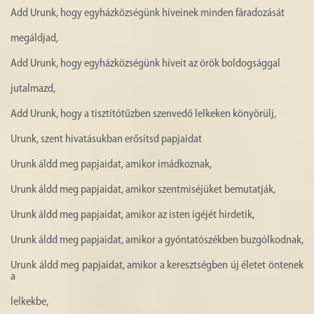
Add Urunk, hogy egyházközségünk híveinek minden fáradozását
megáldjad,
Add Urunk, hogy egyházközségünk híveit az örök boldogsággal
jutalmazd,
Add Urunk, hogy a tisztítótűzben szenvedő lelkeken könyörülj,
Urunk, szent hivatásukban erősítsd papjaidat
Urunk áldd meg papjaidat, amikor imádkoznak,
Urunk áldd meg papjaidat, amikor szentmiséjüket bemutatják,
Urunk áldd meg papjaidat, amikor az isten igéjét hirdetik,
Urunk áldd meg papjaidat, amikor a gyóntatószékben buzgólkodnak,
Urunk áldd meg papjaidat, amikor a keresztségben új életet öntenek
a
lelkekbe,