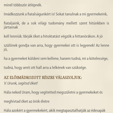
minél többször átlépnék.
Imádkozzunk a fiatalságunkért is! Sokat tanulnak a mi gyermekeink,
fiataljaink, de a sok világi tudomány mellett szent hitünkben is
jártasnak
kell lenniük. Várják őket a hitoktatást végzők a hittanórákon. A jó
szülőnek gondja van arra, hogy gyermekei ott is legyenek! Az lenne
jó,
ha a gyermeket küldeni sem kellene, hanem tudná, mi a kötelessége,
tudná, hogy amit ott hall arra a lelkének van szüksége.
AZ ELŐIMÁDKOZOTT RÉSZRE VÁLASZOLJUK:
V.
Urunk, segítsd őket!
Hála neked Uram, hogy segítetted megszületni a gyermekeket és
meghívtad őket az örök életre
Hála azokért a gyermekekért, akik megtapasztalhatják az édesapák