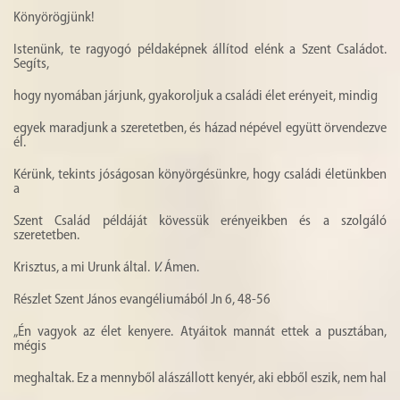
Könyörögjünk!
Istenünk, te ragyogó példaképnek állítod elénk a Szent Családot.
Segíts,
hogy nyomában járjunk, gyakoroljuk a családi élet erényeit, mindig
egyek maradjunk a szeretetben, és házad népével együtt örvendezve
él.
Kérünk, tekints jóságosan könyörgésünkre, hogy családi életünkben
a
Szent Család példáját kövessük erényeikben és a szolgáló
szeretetben.
Krisztus, a mi Urunk által.
V.
Ámen.
Részlet Szent János evangéliumából Jn 6, 48-56
„Én vagyok az élet kenyere. Atyáitok mannát ettek a pusztában,
mégis
meghaltak. Ez a mennyből alászállott kenyér, aki ebből eszik, nem hal